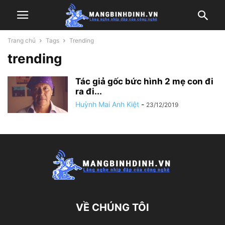
Trang chủ
Tags
Trending
trending
Tác giả gốc bức hình 2 mẹ con đi
ra đi...
Huỳnh Mai Anh Kiệt
-
23/12/2019
VỀ CHÚNG TÔI