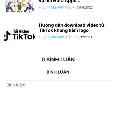
vụ mà Hura Apps...
Huỳnh Mai Anh Kiệt
-
13/04/2022
Hướng dẫn download video từ
TikTok không kèm logo
Huỳnh Mai Anh Kiệt
-
30/12/2021
0 BÌNH LUẬN
BÌNH LUẬN