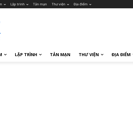
m
Lập trình
Tản mạn
Thư viện
Địa điểm
M
LẬP TRÌNH
TẢN MẠN
THƯ VIỆN
ĐỊA ĐIỂM