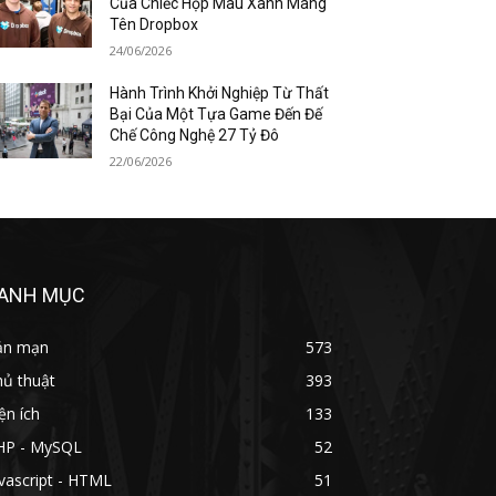
Của Chiếc Hộp Màu Xanh Mang
Tên Dropbox
24/06/2026
Hành Trình Khởi Nghiệp Từ Thất
Bại Của Một Tựa Game Đến Đế
Chế Công Nghệ 27 Tỷ Đô
22/06/2026
ANH MỤC
ản mạn
573
hủ thuật
393
ện ích
133
HP - MySQL
52
vascript - HTML
51