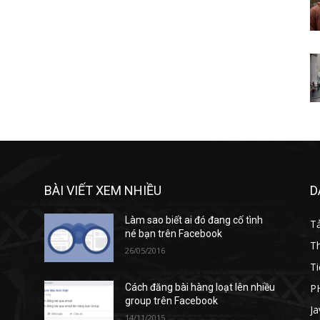
BÀI VIẾT XEM NHIỀU
D
Làm sao biết ai đó đang cố tình
T
né bạn trên Facebook
T
26/05/2016
Ti
P
Cách đăng bài hàng loạt lên nhiều
group trên Facebook
Ja
14/11/2015