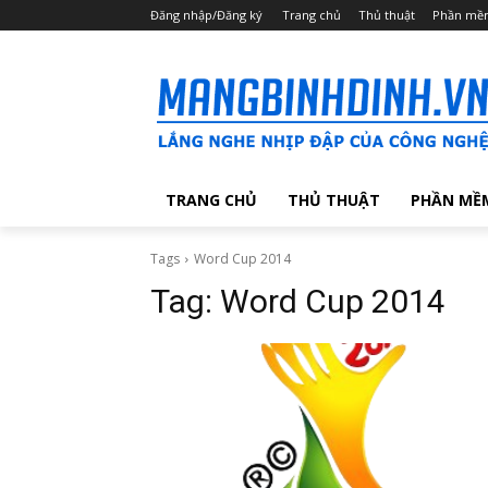
Đăng nhập/Đăng ký
Trang chủ
Thủ thuật
Phần mề
TRANG CHỦ
THỦ THUẬT
PHẦN MỀ
Tags
Word Cup 2014
Tag:
Word Cup 2014