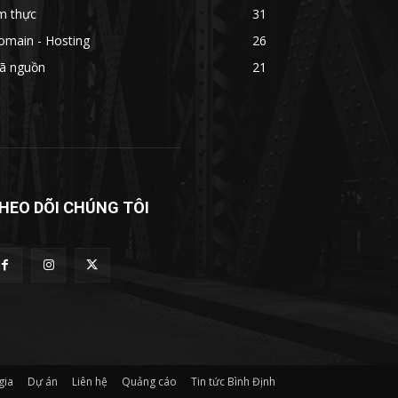
m thực
31
omain - Hosting
26
ã nguồn
21
HEO DÕI CHÚNG TÔI
gia
Dự án
Liên hệ
Quảng cáo
Tin tức Bình Định