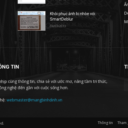
Ẩ
D
Khôi phục ảnh bị nhòe vói
à
SmartDeblur
M
04/03/2013
ÔNG TIN
T
nhịp cùng thông tin, chia sẻ với ước mơ, nâng tầm tri thức,
ông nghệ đến gần với cuộc sống hơn.
 hệ:
webmaster@mangbinhdinh.vn
Thông tin
Tham 
ed.