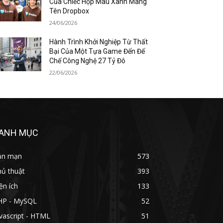
Của Chiếc Hộp Màu Xanh Mang
Tên Dropbox
24/06/2026
Hành Trình Khởi Nghiệp Từ Thất
Bại Của Một Tựa Game Đến Đế
Chế Công Nghệ 27 Tỷ Đô
22/06/2026
ANH MỤC
ản mạn
573
hủ thuật
393
ện ích
133
HP - MySQL
52
vascript - HTML
51