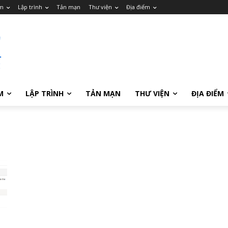
m
Lập trình
Tản mạn
Thư viện
Địa điểm
M
LẬP TRÌNH
TẢN MẠN
THƯ VIỆN
ĐỊA ĐIỂM