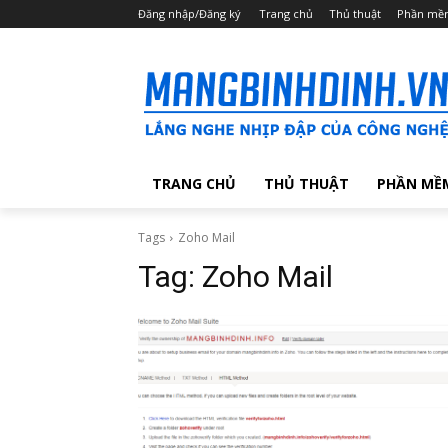
Đăng nhập/Đăng ký
Trang chủ
Thủ thuật
Phần mề
TRANG CHỦ
THỦ THUẬT
PHẦN MỀ
Tags
Zoho Mail
Tag:
Zoho Mail