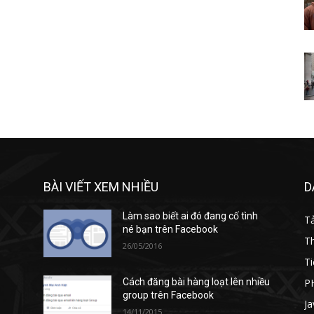
BÀI VIẾT XEM NHIỀU
D
Làm sao biết ai đó đang cố tình
T
né bạn trên Facebook
T
26/05/2016
Ti
P
Cách đăng bài hàng loạt lên nhiều
group trên Facebook
Ja
14/11/2015