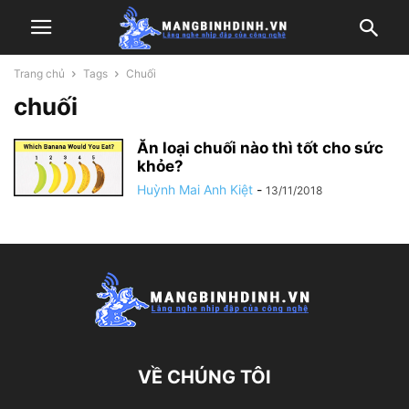
Trang chủ
Tags
Chuối
chuối
Ăn loại chuối nào thì tốt cho sức
khỏe?
Huỳnh Mai Anh Kiệt
-
13/11/2018
VỀ CHÚNG TÔI