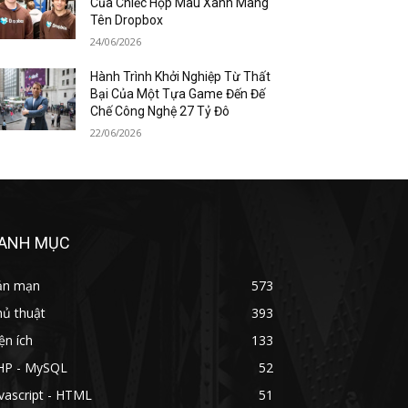
Của Chiếc Hộp Màu Xanh Mang
Tên Dropbox
24/06/2026
Hành Trình Khởi Nghiệp Từ Thất
Bại Của Một Tựa Game Đến Đế
Chế Công Nghệ 27 Tỷ Đô
22/06/2026
ANH MỤC
ản mạn
573
hủ thuật
393
ện ích
133
HP - MySQL
52
vascript - HTML
51