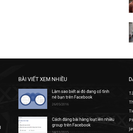
BÀI VIẾT XEM NHIỀU
D
Làm sao biết ai đó đang cố tình
T
né bạn trên Facebook
T
26/05/2016
Ti
P
Cách đăng bài hàng loạt lên nhiều
group trên Facebook
g
Ja
14/11/2015