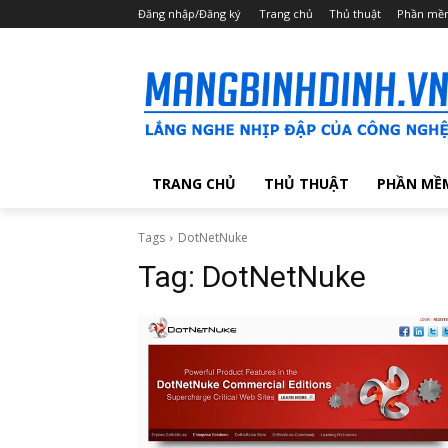
Đăng nhập/Đăng ký
Trang chủ
Thủ thuật
Phần mề
TRANG CHỦ
THỦ THUẬT
PHẦN MỀ
Tags
DotNetNuke
Tag:
DotNetNuke