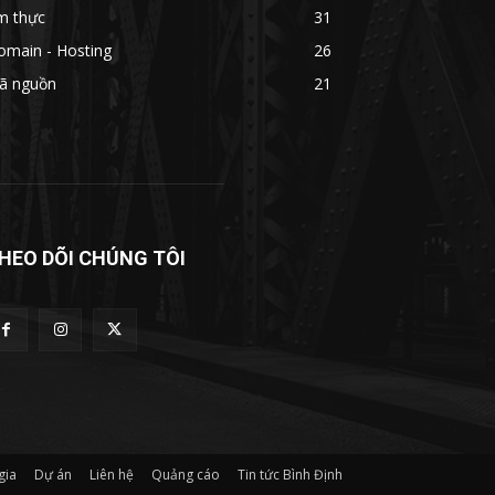
m thực
31
omain - Hosting
26
ã nguồn
21
HEO DÕI CHÚNG TÔI
gia
Dự án
Liên hệ
Quảng cáo
Tin tức Bình Định