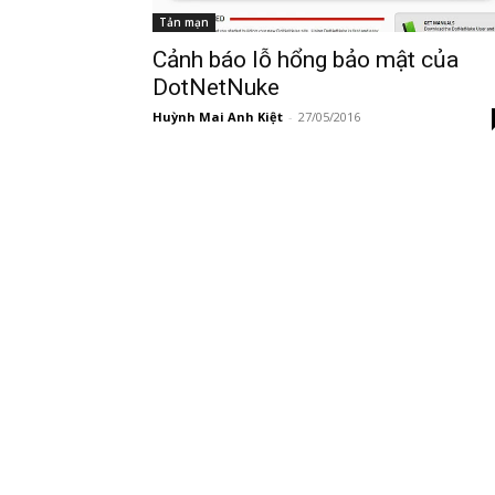
Tản mạn
Cảnh báo lỗ hổng bảo mật của
DotNetNuke
Huỳnh Mai Anh Kiệt
-
27/05/2016