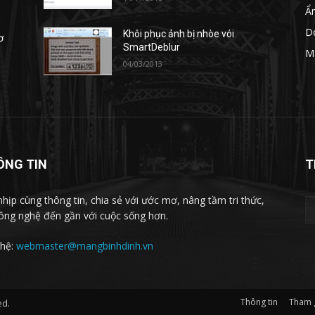
Ẩ
D
Khôi phục ảnh bị nhòe vói
ơ
SmartDeblur
M
04/03/2013
ÔNG TIN
T
nhịp cùng thông tin, chia sẻ với ước mơ, nâng tầm tri thức,
ông nghệ đến gần với cuộc sống hơn.
 hệ:
webmaster@mangbinhdinh.vn
Thông tin
Tham 
ed.