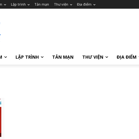
m
Lập trình
Tản mạn
Thư viện
Địa điểm
M
LẬP TRÌNH
TẢN MẠN
THƯ VIỆN
ĐỊA ĐIỂM