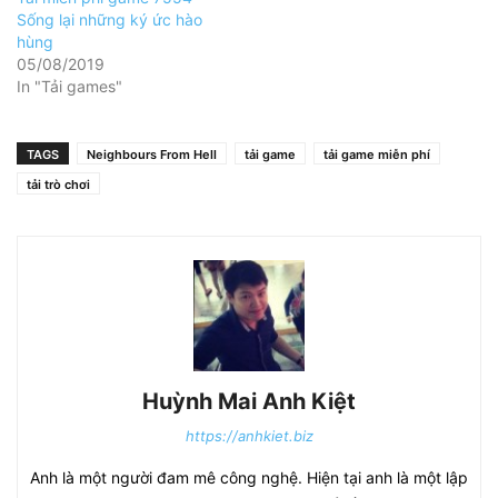
Sống lại những ký ức hào
hùng
05/08/2019
In "Tải games"
TAGS
Neighbours From Hell
tải game
tải game miễn phí
tải trò chơi
Huỳnh Mai Anh Kiệt
https://anhkiet.biz
Anh là một người đam mê công nghệ. Hiện tại anh là một lập