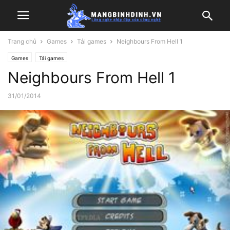
Trang chủ
Games
Tải games
Neighbours From Hell 1
Games
Tải games
Neighbours From Hell 1
31/01/2014