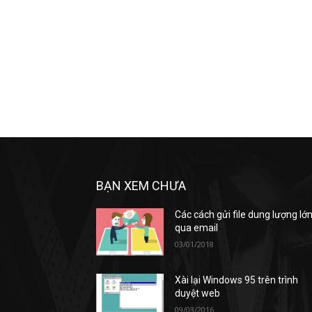
BẠN XEM CHƯA
Các cách gửi file dung lượng lớ
qua email
03/01/2018
Xài lại Windows 95 trên trình
duyệt web
09/03/2016