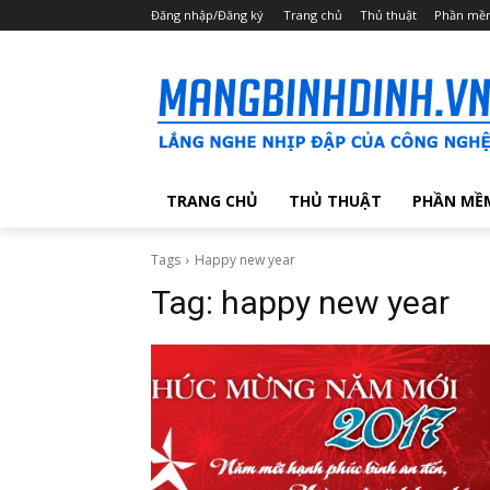
Đăng nhập/Đăng ký
Trang chủ
Thủ thuật
Phần mề
TRANG CHỦ
THỦ THUẬT
PHẦN MỀ
Tags
Happy new year
Tag:
happy new year