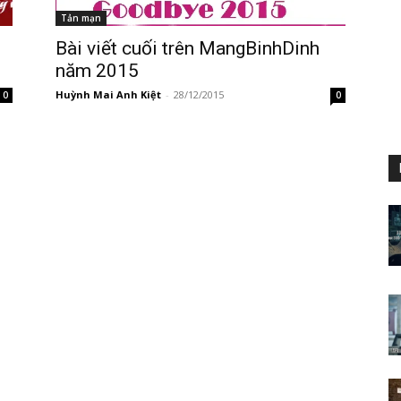
Tản mạn
Bài viết cuối trên MangBinhDinh
năm 2015
Huỳnh Mai Anh Kiệt
-
28/12/2015
0
0