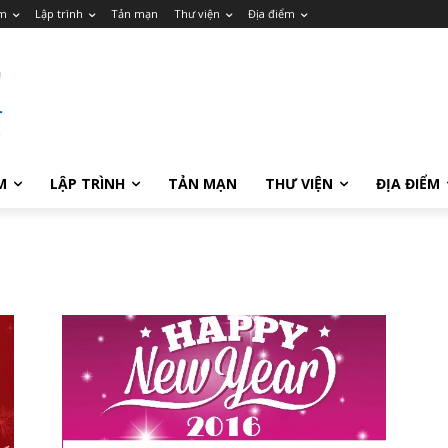
m
Lập trình
Tản mạn
Thư viện
Địa điểm
M
LẬP TRÌNH
TẢN MẠN
THƯ VIỆN
ĐỊA ĐIỂM