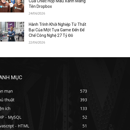
Của Chiếc Hộp Màu Xanh Mang
Tên Dropbox
24/06/2026
Hành Trình Khởi Nghiệp Từ Thất
Bại Của Một Tựa Game Đến Đế
Chế Công Nghệ 27 Tỷ Đô
22/06/2026
ANH MỤC
ản mạn
573
hủ thuật
393
ện ích
133
HP - MySQL
52
vascript - HTML
51