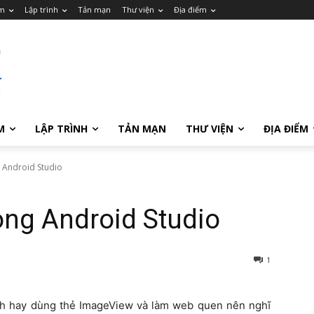
m
Lập trình
Tản mạn
Thư viện
Địa điểm
M
LẬP TRÌNH
TẢN MẠN
THƯ VIỆN
ĐỊA ĐIỂM
 Android Studio
ong Android Studio
1
nh hay dùng thẻ ImageView và làm web quen nên nghĩ