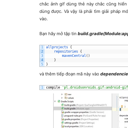
chắc ảnh gif dùng thẻ này chắc cũng hiển 
dùng được. Và vậy là phải tìm giải pháp m
vào.
Bạn hãy mở tập tin
build.gradle(Module:ap
1
allprojects
{
2
repositories
{
3
mavenCentral
(
)
4
}
5
}
và thêm tiếp đoạn mã này vào
dependencie
1
compile
'pl.droidsonroids.gif:android-gif