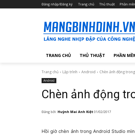
Đăng nhập/Đăng ký
Trang chủ
Thủ thuật
Phần mề
TRANG CHỦ
THỦ THUẬT
PHẦN MỀ
Trang chủ
Lập trình
Android
Chèn ảnh động trong
Android
Chèn ảnh động tr
Đăng bởi:
Huỳnh Mai Anh Kiệt
01/02/2017
Hồi giờ chèn ảnh trong Android Studio mì