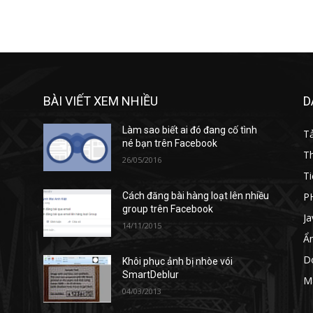
BÀI VIẾT XEM NHIỀU
D
Làm sao biết ai đó đang cố tình
T
né bạn trên Facebook
T
26/05/2016
Ti
P
Cách đăng bài hàng loạt lên nhiều
group trên Facebook
Ja
14/11/2015
Ẩ
D
Khôi phục ảnh bị nhòe vói
SmartDeblur
M
04/03/2013