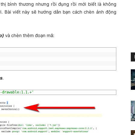
thị bình thương nhưng rồi đụng rồi mới biết là không
ới. Bài viết này sẽ hướng dẫn bạn cách chèn ảnh động
p)
và chèn thêm đoạn mã:
s
.
-drawable:1.1.+'