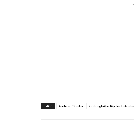
-
TAGS
Android Studio
kinh nghiệm lập trình Andro