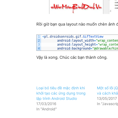
Rồi giờ bạn qua layout nào muốn chèn ảnh 
1
<
pl
.
droidsonroids
.
gif
.
GifTextView
2
android
:
layout_width
=
"wrap_conten
3
android
:
layout_height
=
"wrap_conte
4
android
:
background
=
"@drawable/hin
Vậy là xong. Chúc các bạn thành công.
Loại bỏ tiêu đề mặc định khi
Một số lỗi 
khởi tạo các ứng dụng trong
và cách kh
lập trình Android Studio
13/05/2017
17/03/2016
In "Javascri
In "Android"