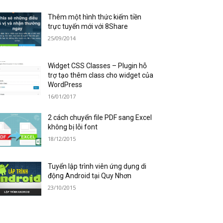
Thêm một hình thức kiếm tiền
trực tuyến mới với 8Share
25/09/2014
Widget CSS Classes – Plugin hỗ
trợ tạo thêm class cho widget của
WordPress
16/01/2017
2 cách chuyển file PDF sang Excel
không bị lỗi font
18/12/2015
Tuyển lập trình viên ứng dụng di
động Android tại Quy Nhơn
23/10/2015