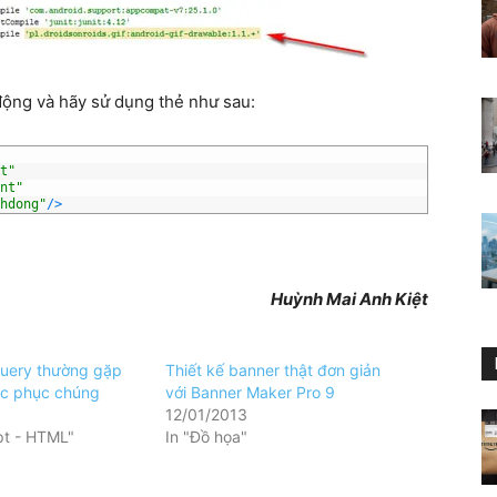
động và hãy sử dụng thẻ như sau:
t"
nt"
hdong"
/
>
Huỳnh Mai Anh Kiệt
jQuery thường gặp
Thiết kế banner thật đơn giản
ắc phục chúng
với Banner Maker Pro 9
12/01/2013
pt - HTML"
In "Đồ họa"