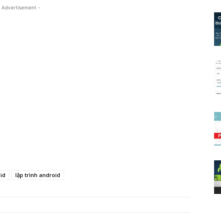
 Advertisement -
id
lập trình android