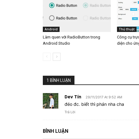
Android
Thủ thuật
Làm quen với RadioButton trong
Công cụ trực
Android Studio
diện cho ứn
1 BÌNH LUẬN
Dev Tín
29/11/2017 At 9:52 AM
đéo đc. biết thì phán nha cha
Trả Lời
BÌNH LUẬN