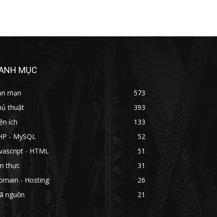
ANH MỤC
ản mạn
573
hủ thuật
393
ện ích
133
HP - MySQL
52
vascript - HTML
51
m thực
31
omain - Hosting
26
ã nguồn
21