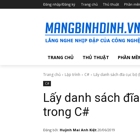
Đăng nhập/Đăng ký
Trang chủ
Thủ thuật
Phần mề
TRANG CHỦ
THỦ THUẬT
PHẦN MỀ
Trang chủ
Lập trình
C#
Lấy danh sách đĩa cục bộ (
C#
Lấy danh sách đĩa 
trong C#
Đăng bởi:
Huỳnh Mai Anh Kiệt
20/06/2019