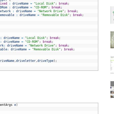
ixed
:
driveName
=
"Local Disk"
;
break
;
DRom
:
driveName
=
"CD-ROM"
;
break
;
etwork
:
driveName
=
"Network Drive"
;
break
;
emovable
:
driveName
=
"Removable Disk"
;
break
;
:
driveName
=
"Local Disk"
;
break
;
:
driveName
=
"CD-ROM"
;
break
;
rk
:
driveName
=
"Network Drive"
;
break
;
able
:
driveName
=
"Removable Disk"
;
break
;
riveName
,
driveletter
,
driveType
)
;
entArgs
e
)