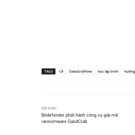
TAGS
C#
DataGridView
học lập trình
hướng 
Bài trước
Bitdefender phát hành công cụ giải mã
ransomware GandCrab