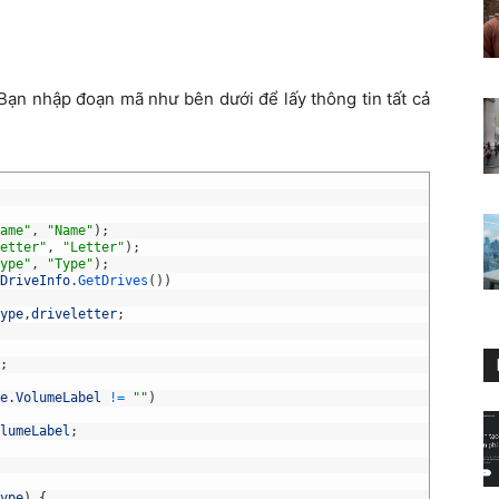
Bạn nhập đoạn mã như bên dưới để lấy thông tin tất cả
ame"
,
"Name"
)
;
etter"
,
"Letter"
)
;
ype"
,
"Type"
)
;
DriveInfo
.
GetDrives
(
)
)
ype
,
driveletter
;
;
e
.
VolumeLabel
!=
""
)
lumeLabel
;
ype
)
{