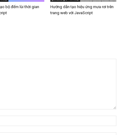
o bộ đếm lùi thời gian
Hướng dẫn tạo hiệu ứng mưa rơi trên
ript
trang web với JavaScript
Tên:*