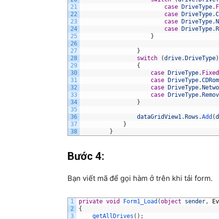
21
case
DriveType
.
F
22
case
DriveType
.
C
23
case
DriveType
.
N
24
case
DriveType
.
R
25
}
26
27
}
28
switch
(
drive
.
DriveType
)
29
{
30
case
DriveType
.
Fixed
31
case
DriveType
.
CDRom
32
case
DriveType
.
Netwo
33
case
DriveType
.
Remov
34
}
35
36
dataGridView1
.
Rows
.
Add
(
d
37
}
38
}
Bước 4:
Bạn viết mã để gọi hàm ở trên khi tải form.
1
private
void
Form1_Load
(
object
sender
,
Ev
2
{
3
getAllDrives
(
)
;