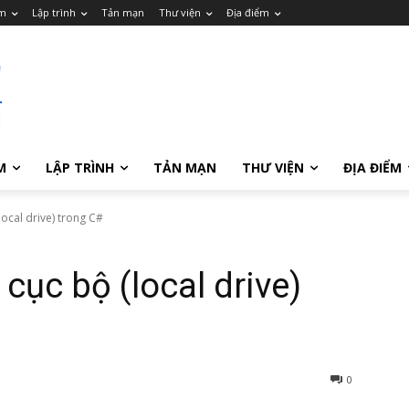
m
Lập trình
Tản mạn
Thư viện
Địa điểm
M
LẬP TRÌNH
TẢN MẠN
THƯ VIỆN
ĐỊA ĐIỂM
local drive) trong C#
cục bộ (local drive)
0