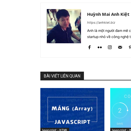
Huỳnh Mai Anh Kiệt
https://anhkiet.biz
Anh là một người đam mê cô
startup nhỏ về công nghệ 
BÀI VIẾT LIÊN QUAN
Javascript - HTML
Javascript -