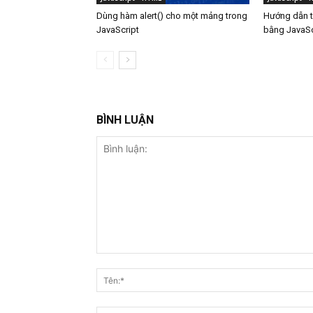
Dùng hàm alert() cho một mảng trong
Hướng dẫn tạ
JavaScript
bằng JavaSc
BÌNH LUẬN
Bình
luận: