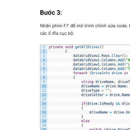
Bước 3:
Nhấn phím F7 để mở trình chỉnh sửa code. 
các ổ đĩa cục bộ.
1
private
void
getAllDrives
(
)
2
{
3
dataGridView1
.
Rows
.
Clear
(
)
;
4
dataGridView1
.
Columns
.
Add
(
"N
5
dataGridView1
.
Columns
.
Add
(
"L
6
dataGridView1
.
Columns
.
Add
(
"T
7
foreach
(
DriveInfo 
drive 
in
8
{
9
string
driveName
,
driveT
10
driveName
=
drive
.
Name
;
11
driveType
=
""
;
12
driveletter
=
drive
.
Name
13
14
if
(
drive
.
IsReady
&&
driv
15
{
16
driveName
=
drive
.
Vo
17
}
18
else
19
{
20
switch
(
drive
.
DriveT