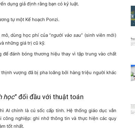
yển dụng giả định rằng bạn có kỷ luật.
ương tự một Kế hoạch Ponzi.
 mô, dùng học phí của “
người vào sau
” (sinh viên mới)
à những giá trị cũ kỹ.
g để đánh bóng thương hiệu thay vì tập trung vào chất
ự thịnh vượng đã bị pha loãng bởi hàng triệu người khác
h học
” đối đầu với thuật toán
hì AI chính là cú sốc cấp tính. Hệ thống giáo dục vẫn
i công nghiệp: ghi nhớ thông tin và thực hiện các quy
làm tốt nhất.