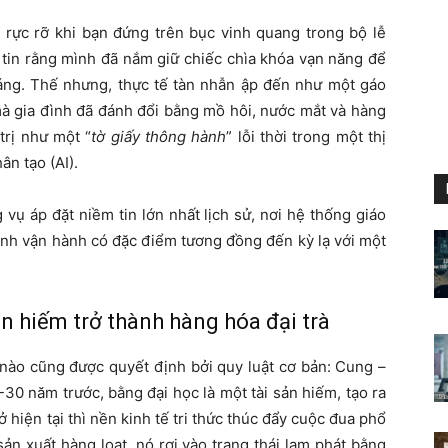
 rực rỡ khi bạn đứng trên bục vinh quang trong bộ lễ
 tin rằng mình đã nắm giữ chiếc chìa khóa vạn năng để
áng. Thế nhưng, thực tế tàn nhẫn ập đến như một gáo
mà gia đình đã đánh đổi bằng mồ hôi, nước mắt và hàng
 trị như một “
tờ giấy thông hành
” lỗi thời trong một thị
ân tạo (AI).
ụ áp đặt niềm tin lớn nhất lịch sử, nơi hệ thống giáo
ình vận hành có đặc điểm tương đồng đến kỳ lạ với một
ản hiếm trở thành hàng hóa đại trà
ản nào cũng được quyết định bởi quy luật cơ bản: Cung –
0 năm trước, bằng đại học là một tài sản hiếm, tạo ra
ở hiện tại thì nền kinh tế tri thức thúc đẩy cuộc đua phổ
ản xuất hàng loạt, nó rơi vào trạng thái lạm phát bằng