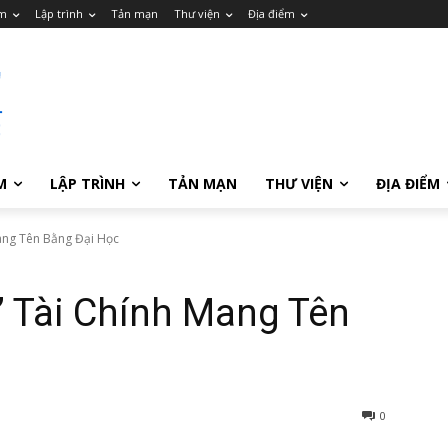
m
Lập trình
Tản mạn
Thư viện
Địa điểm
M
LẬP TRÌNH
TẢN MẠN
THƯ VIỆN
ĐỊA ĐIỂM
ang Tên Bằng Đại Học
” Tài Chính Mang Tên
0