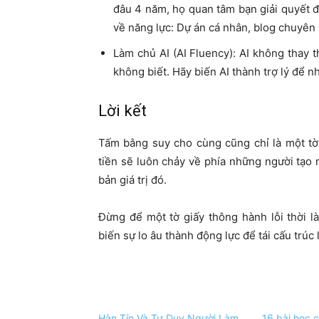
đâu 4 năm, họ quan tâm bạn giải quyết 
về năng lực: Dự án cá nhân, blog chuyên
Làm chủ AI (AI Fluency): AI không thay 
không biết. Hãy biến AI thành trợ lý để n
Lời kết
Tấm bằng suy cho cùng cũng chỉ là một tờ 
tiền sẽ luôn chảy về phía những người tạo r
bản giá trị đó.
Đừng để một tờ giấy thông hành lỗi thời l
biến sự lo âu thành động lực để tái cấu trú
Hàn Tín Và Tư Duy Người Làm
16 bài học c