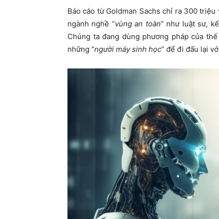
Báo cáo từ Goldman Sachs chỉ ra 300 triệu v
ngành nghề “
vùng an toàn
” như luật sư, k
Chúng ta đang dùng phương pháp của thế kỷ
những “
người máy sinh học
” để đi đấu lại vớ