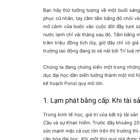
Bạn hãy thử tưởng tượng về một buổi sáng
phục cử nhân, tay cầm tấm bằng đỏ chói và
mở cánh cửa bước vào cuộc đời đầy tươi s
nước lạnh chỉ vài tháng sau đó. Tấm bằng 
trăm triệu đồng tích lũy, giờ đây chỉ có giá
trường lao động đang bị xé nát bởi Trí tuệ nh
Chúng ta đang chứng kiến một trong những v
dục đại học dần biến tướng thành một mô h
kế hoạch Ponzi quy mô lớn.
1. Lạm phát bằng cấp: Khi tài s
Trong kinh tế học, giá trị của bất kỳ tài s
Cầu và sự Khan hiếm. Trước đây khoảng 20-3
sức mạnh mặc cả cực lớn trên thị trường thì 
cập hóa đại học. Khi một thứ quý giá được s