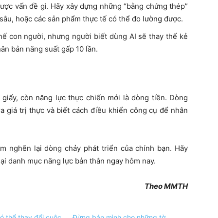
được vấn đề gì. Hãy xây dựng những “bằng chứng thép”
 sâu, hoặc các sản phẩm thực tế có thể đo lường được.
thế con người, nhưng người biết dùng AI sẽ thay thế kẻ
hân bản năng suất gấp 10 lần.
giấy, còn năng lực thực chiến mới là dòng tiền. Dòng
a giá trị thực và biết cách điều khiển công cụ để nhân
àm nghẽn lại dòng chảy phát triển của chính bạn. Hãy
c lại danh mục năng lực bản thân ngay hôm nay.
Theo MMTH
ó thể thay đổi cuộc
Đừng bán mình cho những tờ