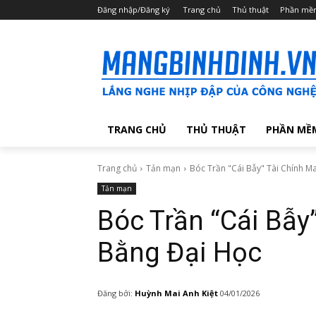
Đăng nhập/Đăng ký
Trang chủ
Thủ thuật
Phần mề
TRANG CHỦ
THỦ THUẬT
PHẦN MỀ
Trang chủ
Tản mạn
Bóc Trần "Cái Bẫy" Tài Chính M
Tản mạn
Bóc Trần “Cái Bẫy
Bằng Đại Học
Đăng bởi:
Huỳnh Mai Anh Kiệt
04/01/2026