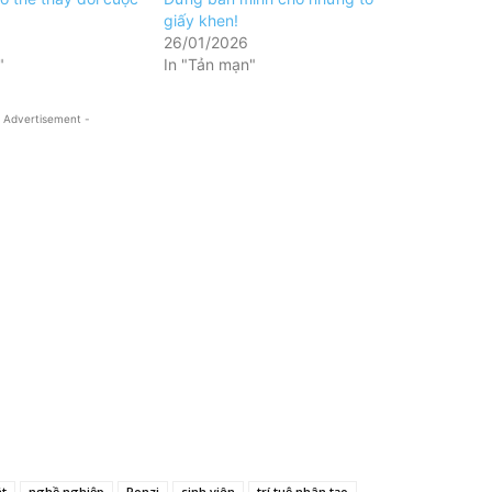
giấy khen!
26/01/2026
"
In "Tản mạn"
 Advertisement -
t
nghề nghiệp
Ponzi
sinh viên
trí tuệ nhân tạo