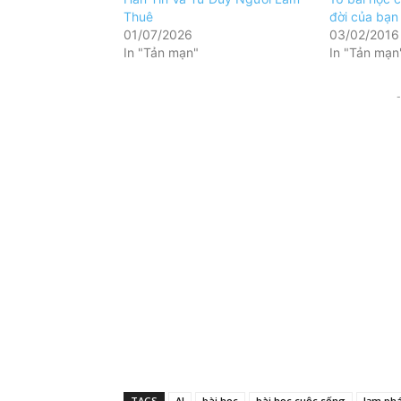
Thuê
đời của bạn
01/07/2026
03/02/2016
In "Tản mạn"
In "Tản mạn
-
TAGS
AI
bài học
bài học cuộc sống
lạm phá