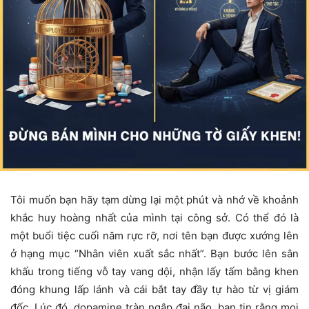
Tôi muốn bạn hãy tạm dừng lại một phút và nhớ về khoảnh
khắc huy hoàng nhất của mình tại công sở. Có thể đó là
một buổi tiệc cuối năm rực rỡ, nơi tên bạn được xướng lên
ở hạng mục “Nhân viên xuất sắc nhất”. Bạn bước lên sân
khấu trong tiếng vỗ tay vang dội, nhận lấy tấm bằng khen
đóng khung lấp lánh và cái bắt tay đầy tự hào từ vị giám
đốc. Lúc đó, dopamine tràn ngập đại não, bạn tin rằng mọi