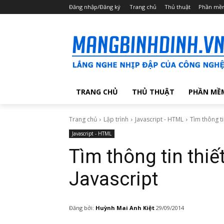
Đăng nhập/Đăng ký
Trang chủ
Thủ thuật
Phần mề
TRANG CHỦ
THỦ THUẬT
PHẦN MỀ
Trang chủ
Lập trình
Javascript - HTML
Tìm thông ti
Javascript - HTML
Tìm thông tin thiết
Javascript
Đăng bởi:
Huỳnh Mai Anh Kiệt
29/09/2014