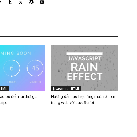
 HTML
Javascript - HTML
o bộ đếm lùi thời gian
Hướng dẫn tạo hiệu ứng mưa rơi trên
ript
trang web với JavaScript