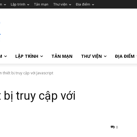
m
Lập trình
Tản mạn
Thư viện
Địa điểm
M
LẬP TRÌNH
TẢN MẠN
THƯ VIỆN
ĐỊA ĐIỂM
n thiết bị truy cập với Javascript
 bị truy cập với
0