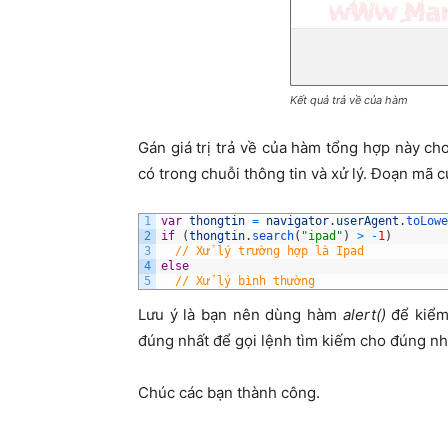
Kết quả trả về của hàm
Gán giá trị trả về của hàm tổng hợp này cho
có trong chuỗi thông tin và xử lý. Đoạn mã c
1
var
thongtin
=
navigator
.
userAgent
.
toLowe
2
if
(
thongtin
.
search
(
"ipad"
)
>
-
1
)
3
// Xử lý trường hợp là Ipad
4
else
5
// Xử lý bình thường
Lưu ý là bạn nên dùng hàm
alert()
để kiểm 
đúng nhất để gọi lệnh tìm kiếm cho đúng nh
Chúc các bạn thành công.