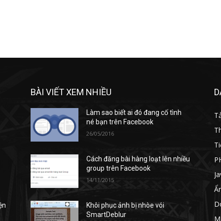
BÀI VIẾT XEM NHIỀU
D
Làm sao biết ai đó đang cố tình
T
né bạn trên Facebook
T
26/05/2016
Ti
P
Cách đăng bài hàng loạt lên nhiều
group trên Facebook
Ja
14/11/2015
Ẩ
D
ện
Khôi phục ảnh bị nhòe vói
SmartDeblur
M