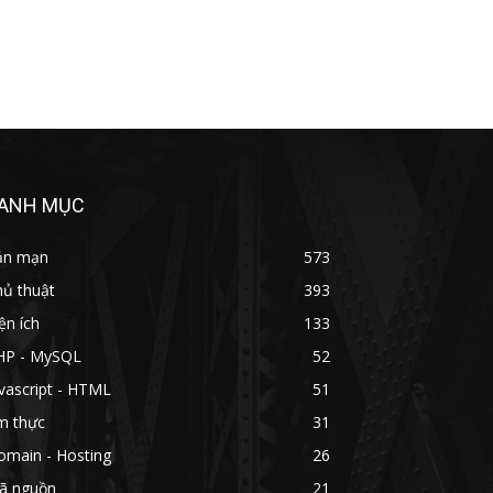
ANH MỤC
ản mạn
573
hủ thuật
393
ện ích
133
HP - MySQL
52
vascript - HTML
51
m thực
31
omain - Hosting
26
ã nguồn
21