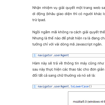
Nhận nhiệm vụ giải quyết một trang web sao 
di động (khâu giao diện thì có người khác l
trừ Ipad.
Ngồi ngẫm mãi không ra cách giải quyết thế 
Nhưng là thế nào để phát hiện ra là đang chạ
tưởng chỉ với vài dòng mã Javascript ngắn.
1
navigator
.
userAgent
Hàm này sẽ trả về thông tin máy cũng như
sau này thực hiện các thao tác cho đơn gi
đổi tất cả sang chữ thường và nó sẽ là:
1
navigator
.
userAgent
.
toLowerCase
(
)