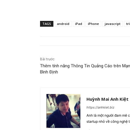
TAGS
android
iPad
iPhone
javascript
tr
Bài trước
Thêm tính năng Thông Tin Quảng Cáo trên Mạ
Bình Định
Huỳnh Mai Anh Kiệt
https://anhkiet.biz
Anh là một người đam mê cô
startup nhỏ về công nghệ 