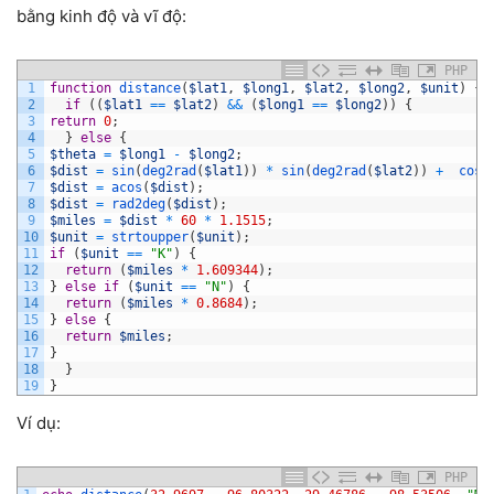
bằng kinh độ và vĩ độ:
PHP
1
function
distance
(
$lat1
,
$long1
,
$lat2
,
$long2
,
$unit
)
{
2
if
(
(
$lat1
==
$lat2
)
&&
(
$long1
==
$long2
)
)
{
3
return
0
;
4
}
else
{
5
$theta
=
$long1
-
$long2
;
6
$dist
=
sin
(
deg2rad
(
$lat1
)
)
*
sin
(
deg2rad
(
$lat2
)
)
+
cos
(
7
$dist
=
acos
(
$dist
)
;
8
$dist
=
rad2deg
(
$dist
)
;
9
$miles
=
$dist
*
60
*
1.1515
;
10
$unit
=
strtoupper
(
$unit
)
;
11
if
(
$unit
==
"K"
)
{
12
return
(
$miles
*
1.609344
)
;
13
}
else
if
(
$unit
==
"N"
)
{
14
return
(
$miles
*
0.8684
)
;
15
}
else
{
16
return
$miles
;
17
}
18
}
19
}
Ví dụ:
PHP