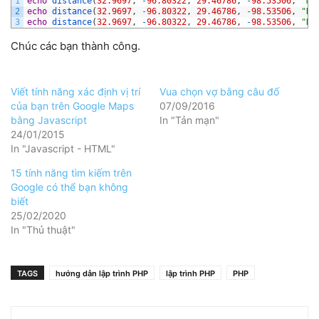
1
echo
distance
(
32.9697
,
-
96.80322
,
29.46786
,
-
98.53506
,
"M"
2
echo
distance
(
32.9697
,
-
96.80322
,
29.46786
,
-
98.53506
,
"K"
3
echo
distance
(
32.9697
,
-
96.80322
,
29.46786
,
-
98.53506
,
"N"
Chúc các bạn thành công.
Viết tính năng xác định vị trí
Vua chọn vợ bằng câu đố
của bạn trên Google Maps
07/09/2016
bằng Javascript
In "Tản mạn"
24/01/2015
In "Javascript - HTML"
15 tính năng tìm kiếm trên
Google có thể bạn không
biết
25/02/2020
In "Thủ thuật"
TAGS
hướng dẫn lập trình PHP
lập trình PHP
PHP