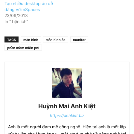
Tạo nhiều desktop ảo dễ
dàng với nSpaces
23/09/2013
In "Tiện ích"
TAGS
màn hình
màn hình ảo
monitor
phần mềm miễn phí
Huỳnh Mai Anh Kiệt
https://anhkiet.biz
Anh là một người đam mê công nghệ. Hiện tại anh là một lập
trình viên cho Hura Apps - một startup nhỏ về công nghệ tại