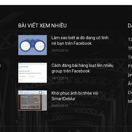
BÀI VIẾT XEM NHIỀU
D
Làm sao biết ai đó đang cố tình
T
né bạn trên Facebook
T
26/05/2016
Ti
P
c
Cách đăng bài hàng loạt lên nhiều
group trên Facebook
Ja
14/11/2015
Ẩ
D
Khôi phục ảnh bị nhòe vói
SmartDeblur
M
04/03/2013