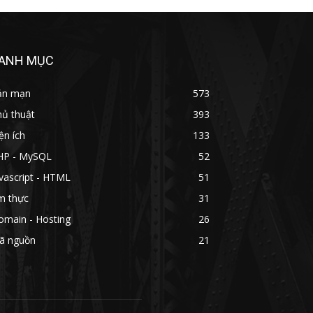
ANH MỤC
ản mạn
573
hủ thuật
393
ện ích
133
HP - MySQL
52
vascript - HTML
51
m thực
31
omain - Hosting
26
ã nguồn
21