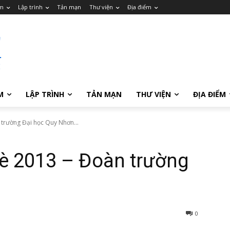
m
Lập trình
Tản mạn
Thư viện
Địa điểm
M
LẬP TRÌNH
TẢN MẠN
THƯ VIỆN
ĐỊA ĐIỂM
 trường Đại học Quy Nhơn...
hè 2013 – Đoàn trường
0