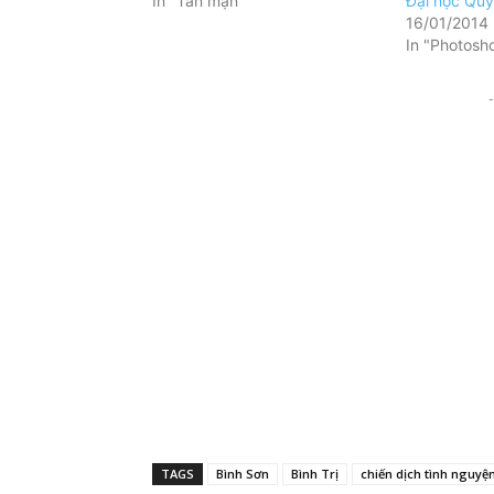
In "Tản mạn"
Đại học Qu
16/01/2014
In "Photosh
-
TAGS
Bình Sơn
Bình Trị
chiến dịch tình nguyệ