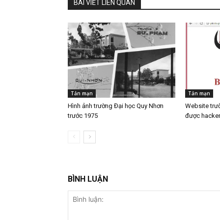
BÀI VIẾT LIÊN QUAN
Tản mạn
Tản mạn
Hình ảnh trường Đại học Quy Nhơn
Website trư
trước 1975
được hacker
BÌNH LUẬN