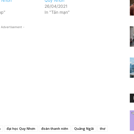
y Nhơn
Quy Nhơn
26/04/2021
op"
In "Tản mạn"
 Advertisement -
n
đại học Quy Nhơn
đoàn thanh niên
Quảng Ngãi
thơ