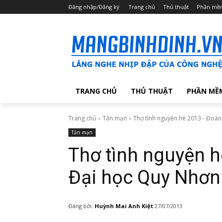
Đăng nhập/Đăng ký
Trang chủ
Thủ thuật
Phần mề
TRANG CHỦ
THỦ THUẬT
PHẦN MỀ
Trang chủ
Tản mạn
Thơ tình nguyện hè 2013 - Đoàn
Tản mạn
Thơ tình nguyện 
Đại học Quy Nhơn
Đăng bởi:
Huỳnh Mai Anh Kiệt
27/07/2013