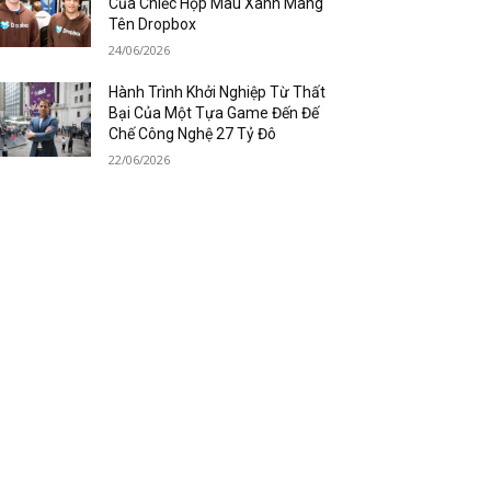
Của Chiếc Hộp Màu Xanh Mang
Tên Dropbox
24/06/2026
Hành Trình Khởi Nghiệp Từ Thất
Bại Của Một Tựa Game Đến Đế
Chế Công Nghệ 27 Tỷ Đô
22/06/2026