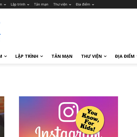
m
Lập trình
Tản mạn
Thư viện
Địa điểm
M
LẬP TRÌNH
TẢN MẠN
THƯ VIỆN
ĐỊA ĐIỂM