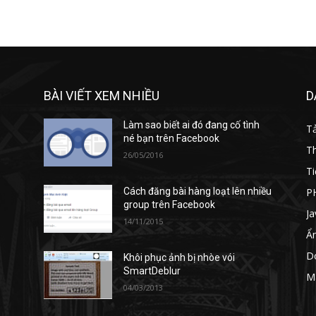
BÀI VIẾT XEM NHIỀU
D
Làm sao biết ai đó đang cố tình
T
né bạn trên Facebook
T
26/05/2016
Ti
P
Cách đăng bài hàng loạt lên nhiều
group trên Facebook
Ja
14/11/2015
Ẩ
D
Khôi phục ảnh bị nhòe vói
SmartDeblur
M
04/03/2013