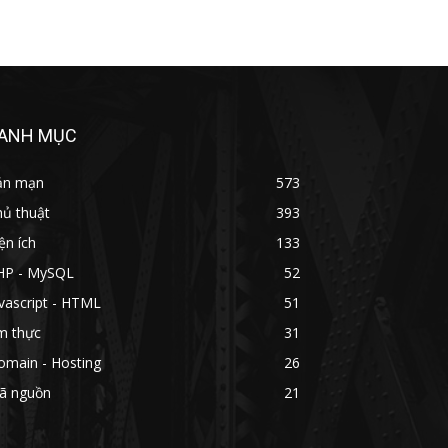
ANH MỤC
ản mạn
573
hủ thuật
393
ện ích
133
HP - MySQL
52
vascript - HTML
51
m thực
31
omain - Hosting
26
ã nguồn
21