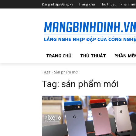
Đăng nhập/Đăng ký
Trang chủ
Thủ thuật
Phần mề
TRANG CHỦ
THỦ THUẬT
PHẦN MỀ
Tags
Sản phẩm mới
Tag:
sản phẩm mới