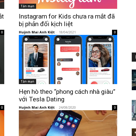
Tản mạn
ắt
Instagram for Kids chưa ra mắt đã
bị phản đối kịch liệt
Huỳnh Mai Anh Kiệt
-
18/04/2021
0
0
Tản mạn
Hẹn hò theo “phong cách nhà giàu”
với Tesla Dating
Huỳnh Mai Anh Kiệt
-
24/08/2020
0
0