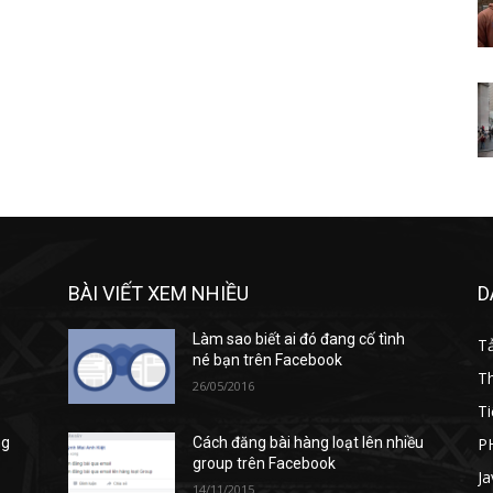
BÀI VIẾT XEM NHIỀU
D
Làm sao biết ai đó đang cố tình
T
né bạn trên Facebook
T
26/05/2016
Ti
P
ng
Cách đăng bài hàng loạt lên nhiều
group trên Facebook
Ja
14/11/2015