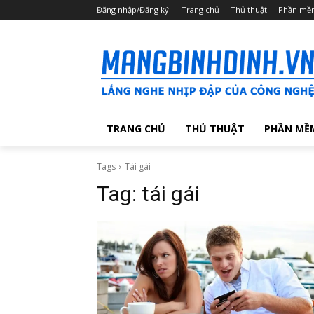
Đăng nhập/Đăng ký
Trang chủ
Thủ thuật
Phần mề
TRANG CHỦ
THỦ THUẬT
PHẦN MỀ
Tags
Tái gái
Tag:
tái gái