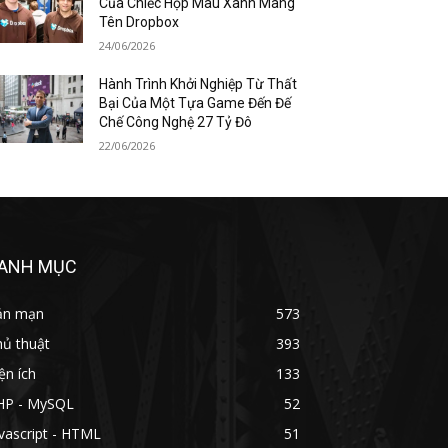
Của Chiếc Hộp Màu Xanh Mang
Tên Dropbox
24/06/2026
Hành Trình Khởi Nghiệp Từ Thất
Bại Của Một Tựa Game Đến Đế
Chế Công Nghệ 27 Tỷ Đô
22/06/2026
ANH MỤC
ản mạn
573
hủ thuật
393
ện ích
133
HP - MySQL
52
vascript - HTML
51