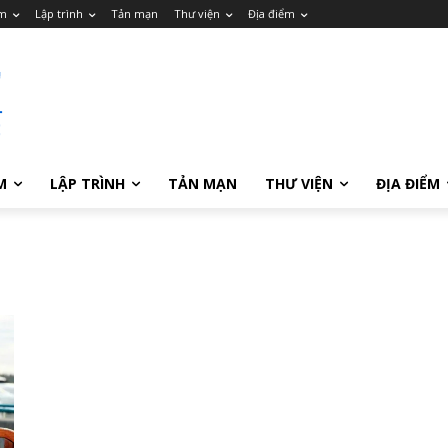
m
Lập trình
Tản mạn
Thư viện
Địa điểm
M
LẬP TRÌNH
TẢN MẠN
THƯ VIỆN
ĐỊA ĐIỂM