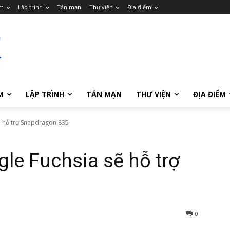
m
Lập trình
Tản mạn
Thư viện
Địa điểm
M
LẬP TRÌNH
TẢN MẠN
THƯ VIỆN
ĐỊA ĐIỂM
ẽ hỗ trợ Snapdragon 835
le Fuchsia sẽ hỗ trợ
0