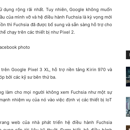
ử dụng rộng rãi nhất. Tuy nhiên, Google không muốn
 đầu của mình vỡ và hệ điều hành Fuchsia là kỳ vọng mới
ồn thì Fuchsia đã được bổ sung và sẵn sàng hỗ trợ cho
 chạy trên các thiết bị như Pixel 2.
 trên Google Pixel 3 XL, hỗ trợ nền tảng Kirin 970 và
p bởi các kỹ sư bên thứ ba.
ắng làm cho mọi người không xem Fuchsia như một sự
ạnh nhiệm vụ của nó vào việc định vị các thiết bị IoT
trang web của nhà phát triển hệ điều hành Fuchsia
cung cấp tài liệu kỹ thuật. Được biết, hệ điều hành