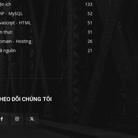
ện ích
133
HP - MySQL
52
vascript - HTML
51
m thực
31
omain - Hosting
26
ã nguồn
21
HEO DÕI CHÚNG TÔI