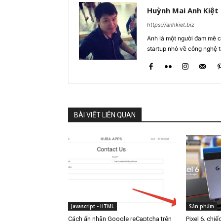
Huỳnh Mai Anh Kiệt
https://anhkiet.biz
Anh là một người đam mê cô
startup nhỏ về công nghệ 
BÀI VIẾT LIÊN QUAN
Javascript - HTML
Sản phẩm
Cách ẩn nhãn Google reCaptcha trên
Pixel 6, chiế