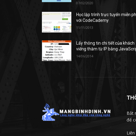
07/02/2020
Học lập trình trực tuyến miễn ph
với CodeCademy
11/11/2013
Lấy thông tin chi tiết của khách
viếng thăm từ IP bằng JavaScri
14/06/2014
TH
Bắt 
để c
Liên