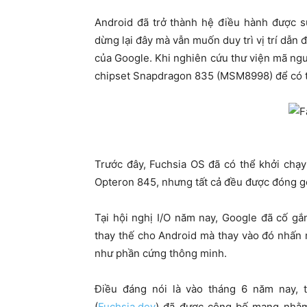
Android đã trở thành hệ điều hành được s
dừng lại đây mà vẫn muốn duy trì vị trí dẫn
của Google. Khi nghiên cứu thư viện mã ngu
chipset Snapdragon 835 (MSM8998) để có thể
Trước đây, Fuchsia OS đã có thể khởi chạy
Opteron 845, nhưng tất cả đều được đóng gó
Tại hội nghị I/O năm nay, Google đã cố g
thay thế cho Android mà thay vào đó nhấn m
như phần cứng thông minh.
Điều đáng nói là vào tháng 6 năm nay, 
(
Fuchsia.dev
) đã được công bố mạng nhằm 