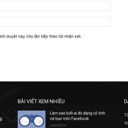
Email:*
Website:
ình duyệt này cho lần tiếp theo tôi nhận xét.
BÀI VIẾT XEM NHIỀU
D
Làm sao biết ai đó đang cố tình
T
ng
né bạn trên Facebook
T
26/05/2016