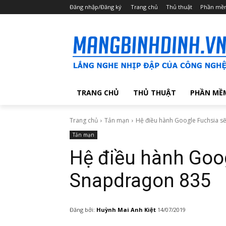
Đăng nhập/Đăng ký
Trang chủ
Thủ thuật
Phần mề
TRANG CHỦ
THỦ THUẬT
PHẦN MỀ
Trang chủ
Tản mạn
Hệ điều hành Google Fuchsia s
Tản mạn
Hệ điều hành Goog
Snapdragon 835
Đăng bởi:
Huỳnh Mai Anh Kiệt
14/07/2019