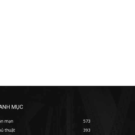
ANH MỤC
ản mạn
573
hủ thuật
393