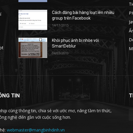
Ti
P
Cách đăng bài hàng loạt lên nhiều
í
group trên Facebook
Ja
14/11/2015
Ẩ
D
Khôi phục ảnh bị nhòe vói
SmartDeblur
pt
M
04/03/2013
ÔNG TIN
T
nhịp cùng thông tin, chia sẻ với ước mơ, nâng tầm tri thức,
ông nghệ đến gần với cuộc sống hơn.
 hệ:
webmaster@mangbinhdinh.vn