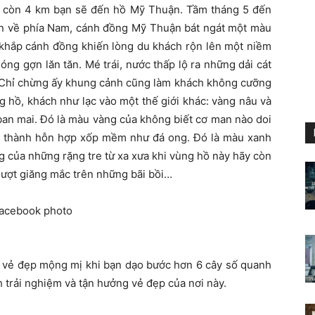
ỉ còn 4 km bạn sẽ đến hồ Mỹ Thuận. Tầm tháng 5 đến
hìn về phía Nam, cánh đồng Mỹ Thuận bát ngát một màu
 khắp cánh đồng khiến lòng du khách rộn lên một niềm
ng gợn lăn tăn. Mé trái, nước thấp lộ ra những dải cát
. Chỉ chừng ấy khung cảnh cũng làm khách không cưỡng
g hồ, khách như lạc vào một thế giới khác: vàng nâu và
ban mai. Đó là màu vàng của không biết cơ man nào doi
sét, thành hỗn hợp xốp mềm như đá ong. Đó là màu xanh
g của những rặng tre từ xa xưa khi vùng hồ này hãy còn
mượt giăng mắc trên những bãi bồi…
g vẻ đẹp mộng mị khi bạn dạo bước hơn 6 cây số quanh
 trải nghiệm và tận hưởng vẻ đẹp của nơi này.