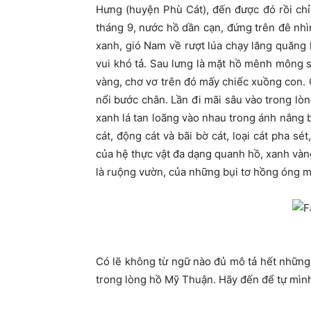
Hưng (huyện Phù Cát), đến được đó rồi ch
tháng 9, nước hồ dần cạn, đứng trên đê n
xanh, gió Nam về rượt lúa chạy lăng quăng
vui khó tả. Sau lưng là mặt hồ mênh mông só
vàng, chơ vơ trên đó mấy chiếc xuồng con
nổi bước chân. Lần đi mãi sâu vào trong lòn
xanh lá tan loãng vào nhau trong ánh nắng 
cát, động cát và bãi bờ cát, loại cát pha 
của hệ thực vật đa dạng quanh hồ, xanh vàn
là ruộng vườn, của những bụi tơ hồng óng 
Có lẽ không từ ngữ nào đủ mô tả hết nhữn
trong lòng hồ Mỹ Thuận. Hãy đến để tự mình