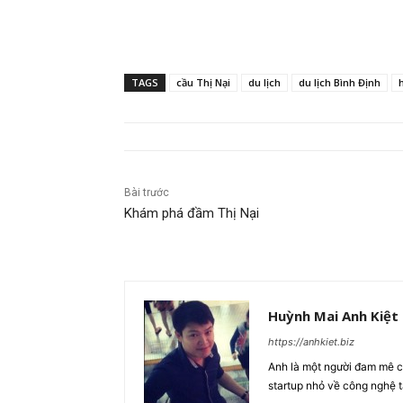
TAGS
cầu Thị Nại
du lịch
du lịch Bình Định
Bài trước
Khám phá đầm Thị Nại
Huỳnh Mai Anh Kiệt
https://anhkiet.biz
Anh là một người đam mê cô
startup nhỏ về công nghệ 