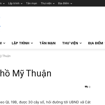
m
Lập trình
Tản mạn
Thư viện
Địa điểm
M
LẬP TRÌNH
TẢN MẠN
THƯ VIỆN
ĐỊA ĐIỂM
Mỹ Thuận
 hồ Mỹ Thuận
0
heo QL 19B, được 30 cây số, hỏi đường tới UBND xã Cát