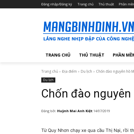
Đăng nhập/Đăng ký
Trang chủ
Thủ thuật
Phần mề
TRANG CHỦ
THỦ THUẬT
PHẦN MỀ
Trang chủ
Địa điểm
Du lịch
Chốn đào nguyên hồ 
Du lịch
Chốn đào nguyên
Đăng bởi:
Huỳnh Mai Anh Kiệt
14/07/2019
Từ Quy Nhơn chạy xe qua cầu Thị Nại, rồi t