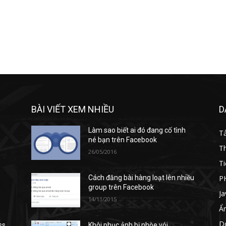
BÀI VIẾT XEM NHIỀU
D
Làm sao biết ai đó đang cố tình
T
né bạn trên Facebook
T
26/05/2016
Ti
P
Cách đăng bài hàng loạt lên nhiều
group trên Facebook
Ja
14/11/2015
Ẩ
D
ss
Khôi phục ảnh bị nhòe vói