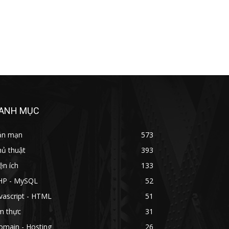
ANH MỤC
ản mạn
573
hủ thuật
393
ện ích
133
HP - MySQL
52
vascript - HTML
51
m thực
31
omain - Hosting
26