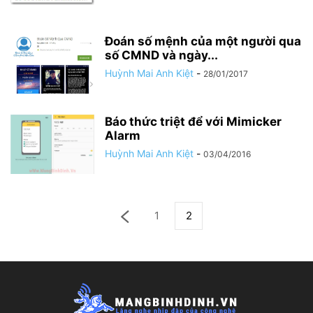
Đoán số mệnh của một người qua
số CMND và ngày...
Huỳnh Mai Anh Kiệt
-
28/01/2017
Báo thức triệt để với Mimicker
Alarm
Huỳnh Mai Anh Kiệt
-
03/04/2016
1
2