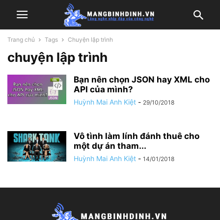
Trang chủ
Tags
Chuyện lập trình
chuyện lập trình
Bạn nên chọn JSON hay XML cho
API của mình?
Huỳnh Mai Anh Kiệt
-
29/10/2018
Vô tình làm lính đánh thuê cho
một dự án tham...
Huỳnh Mai Anh Kiệt
-
14/01/2018