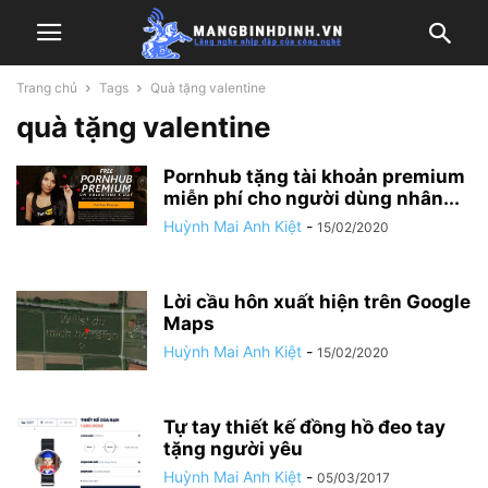
Trang chủ
Tags
Quà tặng valentine
quà tặng valentine
Pornhub tặng tài khoản premium
miễn phí cho người dùng nhân...
Huỳnh Mai Anh Kiệt
-
15/02/2020
Lời cầu hôn xuất hiện trên Google
Maps
Huỳnh Mai Anh Kiệt
-
15/02/2020
Tự tay thiết kế đồng hồ đeo tay
tặng người yêu
Huỳnh Mai Anh Kiệt
-
05/03/2017