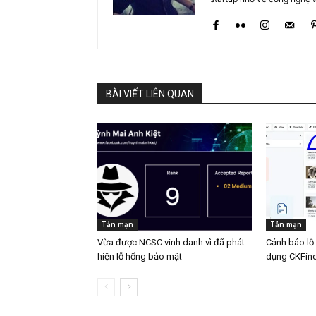
BÀI VIẾT LIÊN QUAN
Tản mạn
Tản mạn
Vừa được NCSC vinh danh vì đã phát
Cảnh báo lỗ
hiện lỗ hổng bảo mật
dụng CKFin