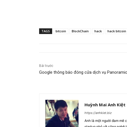
TAGS
bitcoin
BlockChain
hack
hack bitcoin
Bài trước
Google thông báo đóng cửa dịch vụ Panorami
Huỳnh Mai Anh Kiệt
https://anhkiet.biz
Anh là một người đam mê cô
startup nhỏ về công nghệ 