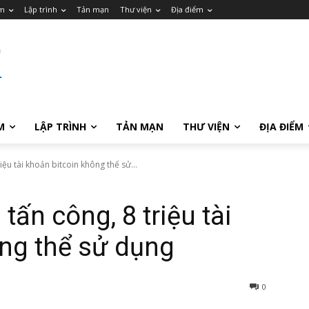
m
Lập trình
Tản mạn
Thư viện
Địa điểm
M
LẬP TRÌNH
TẢN MẠN
THƯ VIỆN
ĐỊA ĐIỂM
iệu tài khoản bitcoin không thể sử...
tấn công, 8 triệu tài
ng thể sử dụng
0