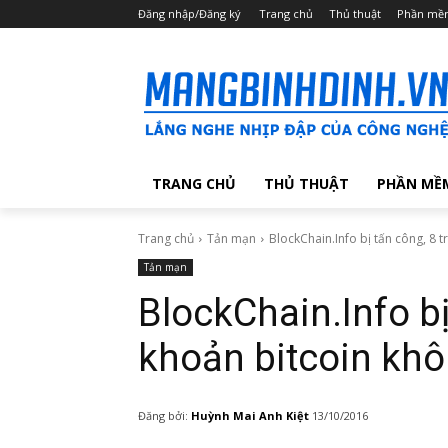
Đăng nhập/Đăng ký
Trang chủ
Thủ thuật
Phần mề
TRANG CHỦ
THỦ THUẬT
PHẦN MỀ
Trang chủ
Tản mạn
BlockChain.Info bị tấn công, 8 tr
Tản mạn
BlockChain.Info bị 
khoản bitcoin khô
Đăng bởi:
Huỳnh Mai Anh Kiệt
13/10/2016