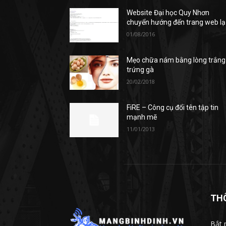
Website Đại học Quy Nhơn
chuyển hướng đến trang web lạ
01/08/2016
Mẹo chữa nám bằng lòng trắng
trứng gà
20/02/2018
FiRE – Công cụ đổi tên tập tin
mạnh mẽ
11/01/2013
TH
Bắt 