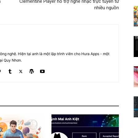
h
Clementine Player hỗ trợ nghe nhạc trực tuyến từ
nhiều nguồn
ng nghệ. Hiện tại anh là một lập trình viên cho Hura Apps - một
tại Quy Nhơn.