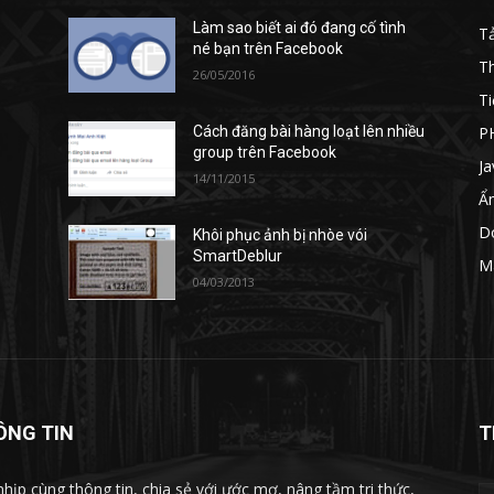
Làm sao biết ai đó đang cố tình
T
né bạn trên Facebook
T
26/05/2016
Ti
P
Cách đăng bài hàng loạt lên nhiều
group trên Facebook
Ja
14/11/2015
Ẩ
D
Khôi phục ảnh bị nhòe vói
SmartDeblur
M
04/03/2013
ÔNG TIN
T
nhịp cùng thông tin, chia sẻ với ước mơ, nâng tầm tri thức,