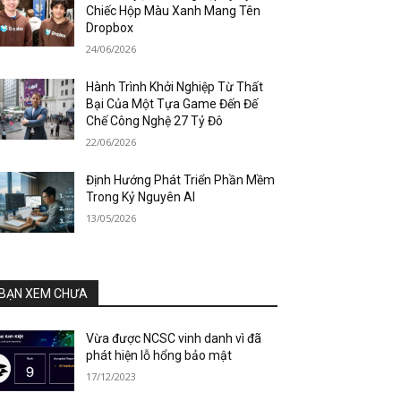
Chiếc Hộp Màu Xanh Mang Tên
Dropbox
24/06/2026
Hành Trình Khởi Nghiệp Từ Thất
Bại Của Một Tựa Game Đến Đế
Chế Công Nghệ 27 Tỷ Đô
22/06/2026
Định Hướng Phát Triển Phần Mềm
Trong Kỷ Nguyên AI
13/05/2026
BẠN XEM CHƯA
Vừa được NCSC vinh danh vì đã
phát hiện lỗ hổng bảo mật
17/12/2023