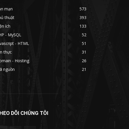
ản mạn
573
hủ thuật
393
ện ích
133
HP - MySQL
52
vascript - HTML
51
m thực
31
omain - Hosting
26
ã nguồn
21
HEO DÕI CHÚNG TÔI