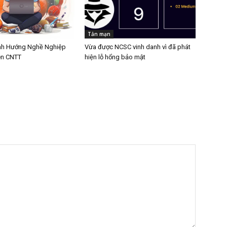
Tản mạn
nh Hướng Nghề Nghiệp
Vừa được NCSC vinh danh vì đã phát
ên CNTT
hiện lỗ hổng bảo mật