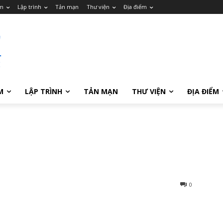
m
Lập trình
Tản mạn
Thư viện
Địa điểm
M
LẬP TRÌNH
TẢN MẠN
THƯ VIỆN
ĐỊA ĐIỂM
0