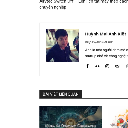
Airytec Switch Off – Lên lịch tắt máy theo các
chuyên nghiệp
Huỳnh Mai Anh Kiệt
https://anhkiet.biz
Anh là một người đam mê cô
startup nhỏ về công nghệ 
BÀI VIẾT LIÊN QUAN