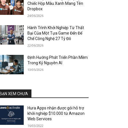
Chiếc Hộp Màu Xanh Mang Tên
Dropbox
24/06/2026
Hành Trình Khởi Nghiệp Từ Thất
Bại Của Một Tựa Game Đến Đế
Chế Công Nghệ 27 Tỷ Đô
22/06/2026
Định Hướng Phát Triển Phần Mềm
Trong Kỷ Nguyên AI
13/05/2026
BẠN XEM CHƯA
Hura Apps nhận được gói hỗ trợ
khởi nghiệp $10.000 từ Amazon
Web Services
16/03/2022