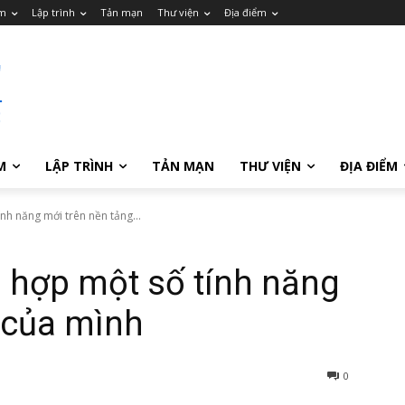
m
Lập trình
Tản mạn
Thư viện
Địa điểm
M
LẬP TRÌNH
TẢN MẠN
THƯ VIỆN
ĐỊA ĐIỂM
nh năng mới trên nền tảng...
 hợp một số tính năng
 của mình
0