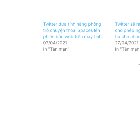
Twitter đưa tính năng phòng
Twitter sẽ r
trò chuyện thoại Spaces lên
cho phép ng
phiên bản web trên máy tính
tip cho nhữ
07/04/2021
27/04/2021
In "Tản mạn"
In "Tản mạn
-