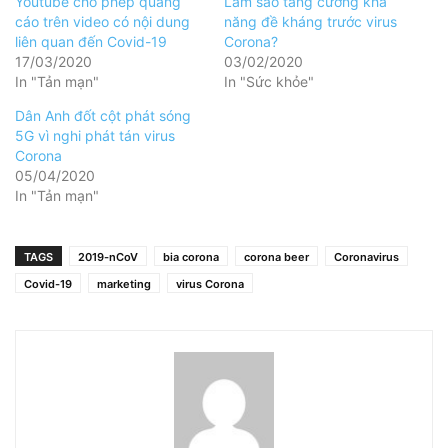
Youtube cho phép quảng
Làm sao tăng cường khả
cáo trên video có nội dung
năng đề kháng trước virus
liên quan đến Covid-19
Corona?
17/03/2020
03/02/2020
In "Tản mạn"
In "Sức khỏe"
Dân Anh đốt cột phát sóng
5G vì nghi phát tán virus
Corona
05/04/2020
In "Tản mạn"
TAGS
2019-nCoV
bia corona
corona beer
Coronavirus
Covid-19
marketing
virus Corona