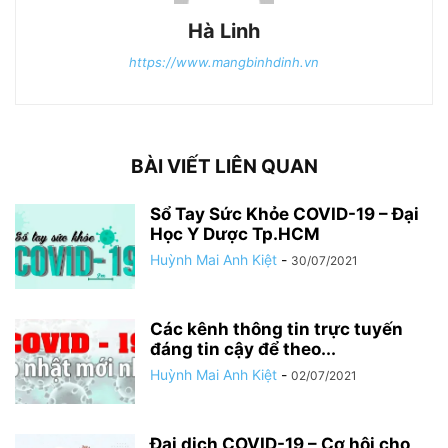
Hà Linh
https://www.mangbinhdinh.vn
BÀI VIẾT LIÊN QUAN
Sổ Tay Sức Khỏe COVID-19 – Đại
Học Y Dược Tp.HCM
Huỳnh Mai Anh Kiệt
-
30/07/2021
Các kênh thông tin trực tuyến
đáng tin cậy để theo...
Huỳnh Mai Anh Kiệt
-
02/07/2021
Đại dịch COVID-19 – Cơ hội cho