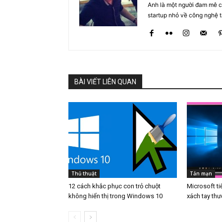
Anh là một người đam mê cô
startup nhỏ về công nghệ 
BÀI VIẾT LIÊN QUAN
Thủ thuật
Tản mạn
12 cách khắc phục con trỏ chuột
Microsoft ti
không hiển thị trong Windows 10
xách tay th