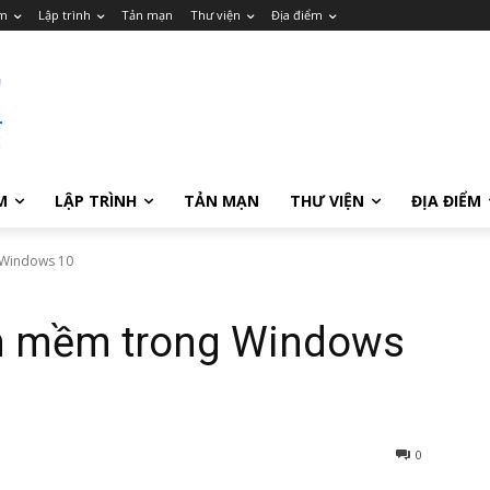
m
Lập trình
Tản mạn
Thư viện
Địa điểm
M
LẬP TRÌNH
TẢN MẠN
THƯ VIỆN
ĐỊA ĐIỂM
 Windows 10
n mềm trong Windows
0