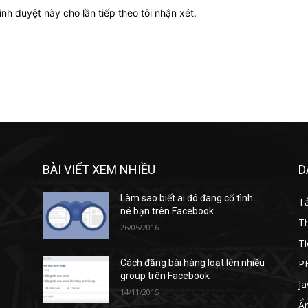
ình duyệt này cho lần tiếp theo tôi nhận xét.
BÀI VIẾT XEM NHIỀU
D
Làm sao biết ai đó đang cố tình
T
né bạn trên Facebook
T
26/05/2016
Ti
P
Cách đăng bài hàng loạt lên nhiều
group trên Facebook
Ja
14/11/2015
Ẩ