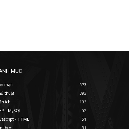
ANH MỤC
ản mạn
573
hủ thuật
393
ện ích
133
HP - MySQL
52
vascript - HTML
51
m thực
31