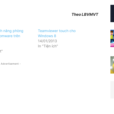
Theo LBVMVT
ính năng phòng
Teamviewer touch cho
omware trên
Windows 8
14/01/2013
In "Tiện ích"
t"
 Advertisement -