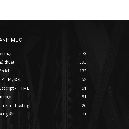
ANH MỤC
ản mạn
573
hủ thuật
393
ện ích
133
HP - MySQL
52
vascript - HTML
51
m thực
31
omain - Hosting
26
ã nguồn
21