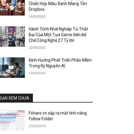
Chiếc Hộp Màu Xanh Mang Tên
Dropbox
24/06/2026
Hành Trình Khởi Nghiệp Từ Thất
Bại Của Một Tựa Game Đến Đế
Chế Công Nghệ 27 Tỷ Đô
22/06/2026
Định Hướng Phát Triển Phần Mềm
Trong Kỷ Nguyên AI
13/05/2026
BẠN XEM CHƯA
Fshare.vn sắp ra mắt tính năng
Follow Folder
25/02/2016