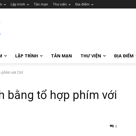
m
Lập trình
Tản mạn
Thư viện
Địa điểm
M
LẬP TRÌNH
TẢN MẠN
THƯ VIỆN
ĐỊA ĐIỂM
 phím với Ctrl
h bằng tổ hợp phím với
0