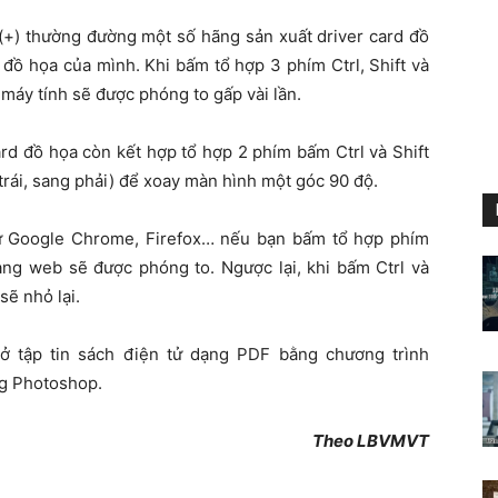
 (+) thường đường một số hãng sản xuất driver card đồ
đồ họa của mình. Khi bấm tổ hợp 3 phím Ctrl, Shift và
 máy tính sẽ được phóng to gấp vài lần.
rd đồ họa còn kết hợp tổ hợp 2 phím bấm Ctrl và Shift
trái, sang phải) để xoay màn hình một góc 90 độ.
hư Google Chrome, Firefox… nếu bạn bấm tổ hợp phím
rang web sẽ được phóng to. Ngược lại, khi bấm Ctrl và
sẽ nhỏ lại.
 tập tin sách điện tử dạng PDF bằng chương trình
ng Photoshop.
Theo LBVMVT