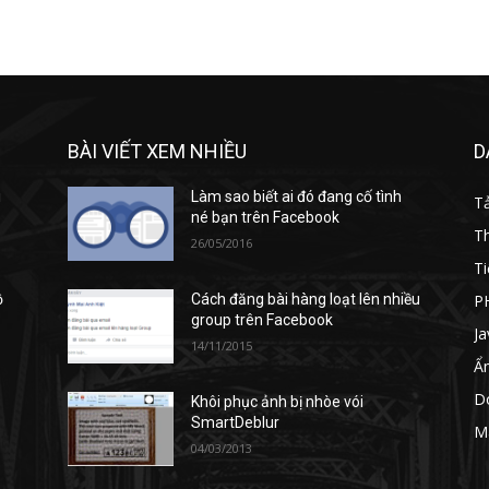
BÀI VIẾT XEM NHIỀU
D
i
Làm sao biết ai đó đang cố tình
T
né bạn trên Facebook
T
26/05/2016
Ti
P
ồ
Cách đăng bài hàng loạt lên nhiều
group trên Facebook
Ja
14/11/2015
Ẩ
D
:
Khôi phục ảnh bị nhòe vói
SmartDeblur
M
04/03/2013