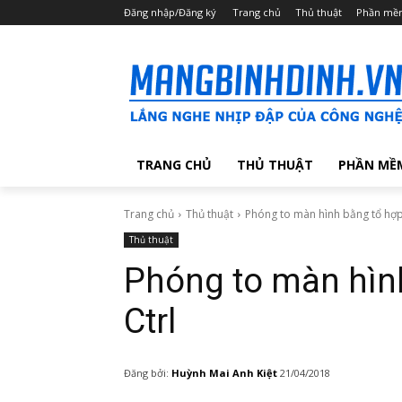
Đăng nhập/Đăng ký
Trang chủ
Thủ thuật
Phần mề
TRANG CHỦ
THỦ THUẬT
PHẦN MỀ
Trang chủ
Thủ thuật
Phóng to màn hình bằng tổ hợp
Thủ thuật
Phóng to màn hìn
Ctrl
Đăng bởi:
Huỳnh Mai Anh Kiệt
21/04/2018