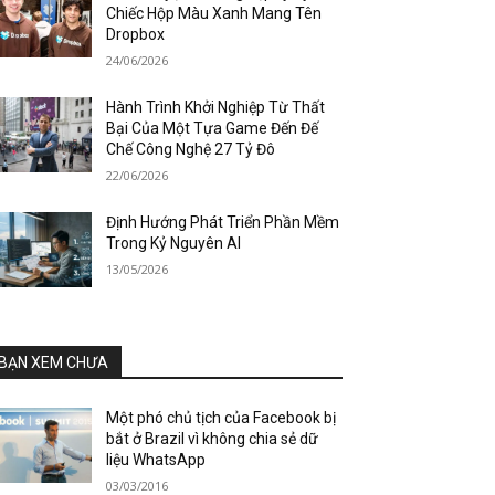
Chiếc Hộp Màu Xanh Mang Tên
Dropbox
24/06/2026
Hành Trình Khởi Nghiệp Từ Thất
Bại Của Một Tựa Game Đến Đế
Chế Công Nghệ 27 Tỷ Đô
22/06/2026
Định Hướng Phát Triển Phần Mềm
Trong Kỷ Nguyên AI
13/05/2026
BẠN XEM CHƯA
Một phó chủ tịch của Facebook bị
bắt ở Brazil vì không chia sẻ dữ
liệu WhatsApp
03/03/2016