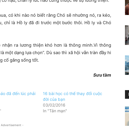
 có hậu, chân lý lúc nào cũng thuộc về sự lương thiện.
thua, có khi nào nó biết rằng Chó sẽ nhường nó, ra kéo,
 chỉ là Hồ ly đã đi trước một bước thôi. Hồ ly và Chó
ẽ nhận ra lương thiện khó hơn là thông minh.Vì thông
à một dạng lựa chọn”. Dù sao thì xã hội vẫn tràn đầy hi
g cố gắng sống tốt.
Sưu tầm
báo đã đến lúc phải
16 bài học có thể thay đổi cuộc
đời của bạn
03/02/2016
"
In "Tản mạn"
 Advertisement -