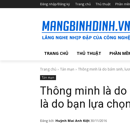
Đăng nhập/Đăng ký
Trang chủ
Thủ thuật
Phần mề
TRANG CHỦ
THỦ THUẬT
PHẦN MỀ
Trang chủ
Tản mạn
Thông minh là do bẩm sinh, lươn
Tản mạn
Thông minh là do 
là do bạn lựa chọ
Đăng bởi:
Huỳnh Mai Anh Kiệt
30/11/2016