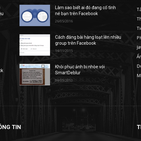
c
Làm sao biết ai đó đang cố tình
T
ệu
né bạn trên Facebook
T
26/05/2016
Ti
P
Cách đăng bài hàng loạt lên nhiều
group trên Facebook
Ja
14/11/2015
Ẩ
D
Khôi phục ảnh bị nhòe vói
ck
SmartDeblur
M
04/03/2013
ÔNG TIN
T