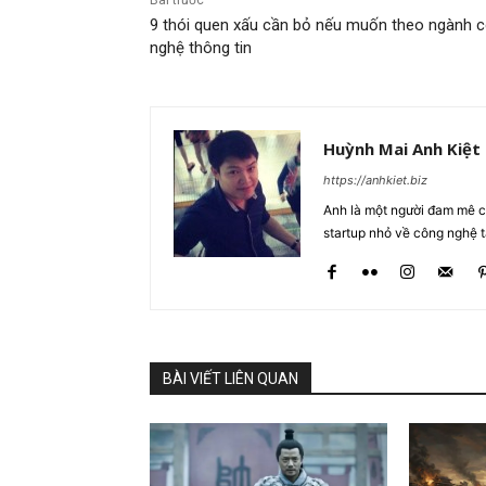
Bài trước
9 thói quen xấu cần bỏ nếu muốn theo ngành 
nghệ thông tin
Huỳnh Mai Anh Kiệt
https://anhkiet.biz
Anh là một người đam mê cô
startup nhỏ về công nghệ 
BÀI VIẾT LIÊN QUAN