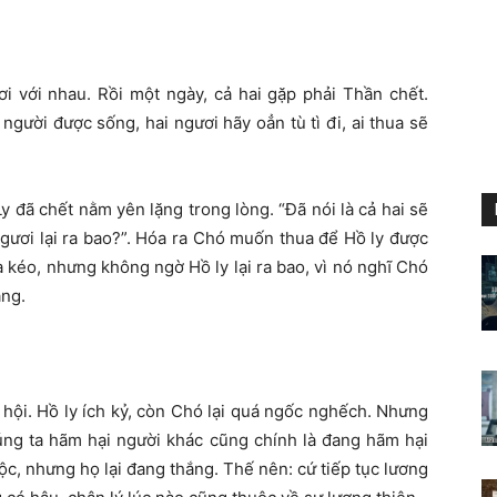
i với nhau. Rồi một ngày, cả hai gặp phải Thần chết.
người được sống, hai ngươi hãy oẳn tù tì đi, ai thua sẽ
 đã chết nằm yên lặng trong lòng. “Đã nói là cả hai sẽ
 ngươi lại ra bao?”. Hóa ra Chó muốn thua để Hồ ly được
 kéo, nhưng không ngờ Hồ ly lại ra bao, vì nó nghĩ Chó
ắng.
ã hội. Hồ ly ích kỷ, còn Chó lại quá ngốc nghếch. Nhưng
húng ta hãm hại người khác cũng chính là đang hãm hại
c, nhưng họ lại đang thắng. Thế nên: cứ tiếp tục lương