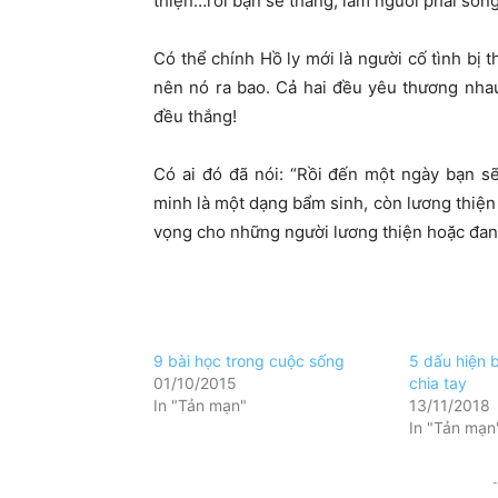
thiện…rồi bạn sẽ thắng, làm người phải sống
Có thể chính Hồ ly mới là người cố tình bị 
nên nó ra bao. Cả hai đều yêu thương nhau,
đều thắng!
Có ai đó đã nói: “Rồi đến một ngày bạn s
minh là một dạng bẩm sinh, còn lương thiện l
vọng cho những người lương thiện hoặc đan
9 bài học trong cuộc sống
5 dấu hiện 
01/10/2015
chia tay
In "Tản mạn"
13/11/2018
In "Tản mạn
-