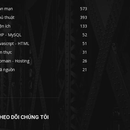
ản mạn
573
hủ thuật
393
ện ích
133
HP - MySQL
52
vascript - HTML
51
m thực
31
omain - Hosting
26
ã nguồn
21
HEO DÕI CHÚNG TÔI