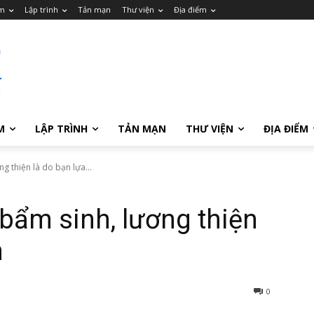
m
Lập trình
Tản mạn
Thư viện
Địa điểm
M
LẬP TRÌNH
TẢN MẠN
THƯ VIỆN
ĐỊA ĐIỂM
g thiện là do bạn lựa...
bẩm sinh, lương thiện
n
0