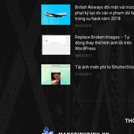
British Airways đối mặt với mứ
phạt kỷ lục do các vi phạm dữ li
trong vụ hack năm 2018
09/07/2019
Replace Broken Images – Tự
động thay thế hình ảnh lỗi trên
WordPress
18/03/2017
Tải ảnh miễn phí từ ShutterSto
21/05/2017
TH