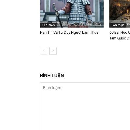
Tản mạn
Tản mạn
Hàn Tín Và Tư Duy Người Làm Thuê
60 Bài Học 
Tam Quốc Di
BÌNH LUẬN