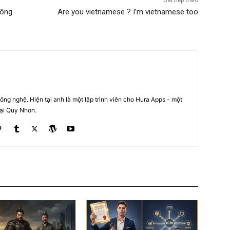
Bài tiếp theo
công
Are you vietnamese ? I’m vietnamese too
ng nghệ. Hiện tại anh là một lập trình viên cho Hura Apps - một
tại Quy Nhơn.