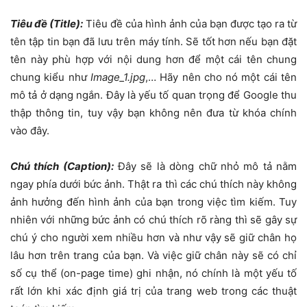
Tiêu đề (Title):
Tiêu đề của hình ảnh của bạn được tạo ra từ
tên tập tin bạn đã lưu trên máy tính. Sẽ tốt hơn nếu bạn đặt
tên này phù hợp với nội dung hơn để một cái tên chung
chung kiểu như
Image_1.jpg
,… Hãy nên cho nó một cái tên
mô tả ở dạng ngắn. Đây là yếu tố quan trọng để Google thu
thập thông tin, tuy vậy bạn không nên đưa từ khóa chính
vào đây.
Chú thích (Caption):
Đây sẽ là dòng chữ nhỏ mô tả nằm
ngay phía dưới bức ảnh. Thật ra thì các chú thích này không
ảnh hưởng đến hình ảnh của bạn trong việc tìm kiếm. Tuy
nhiên với những bức ảnh có chú thích rõ ràng thì sẽ gây sự
chú ý cho người xem nhiều hơn và như vậy sẽ giữ chân họ
lâu hơn trên trang của bạn. Và việc giữ chân này sẽ có chỉ
số cụ thể (on-page time) ghi nhận, nó chính là một yếu tố
rất lớn khi xác định giá trị của trang web trong các thuật