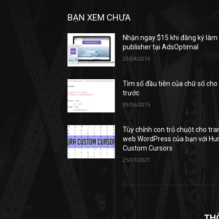
BẠN XEM CHƯA
Nhận ngay $15 khi đăng ký làm
publisher tại AdsOptimal
23/04/2016
Tìm số đầu tiên của chữ số cho
trước
09/06/2015
Tùy chỉnh con trỏ chuột cho tra
web WordPress của bạn với Hu
Custom Cursors
25/07/2021
TH