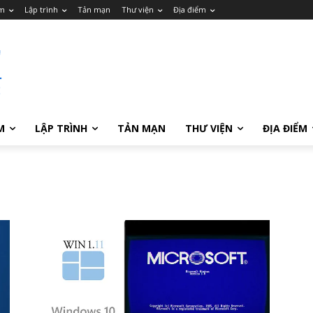
m
Lập trình
Tản mạn
Thư viện
Địa điểm
M
LẬP TRÌNH
TẢN MẠN
THƯ VIỆN
ĐỊA ĐIỂM