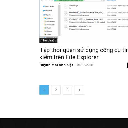
Thủ thuật
Tập thói quen sử dụng công cụ t
kiếm trên File Explorer
Huỳnh Mai Anh Kiệt
-
04/02/2018
1
2
3