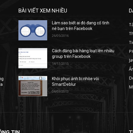
BÀI VIẾT XEM NHIỀU
D
Làm sao biết ai đó đang cố tình
T
né bạn trên Facebook
T
26/05/2016
Ti
P
Cách đăng bài hàng loạt lên nhiều
group trên Facebook
Ja
14/11/2015
Ẩ
D
ng
Khôi phục ảnh bị nhòe vói
ra
SmartDeblur
M
04/03/2013
ÔNG TIN
T