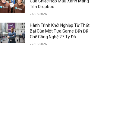
Của Chiếc Hộp Màu Xanh Mang
Tên Dropbox
24/06/2026
Hành Trình Khởi Nghiệp Từ Thất
Bại Của Một Tựa Game Đến Đế
Chế Công Nghệ 27 Tỷ Đô
22/06/2026