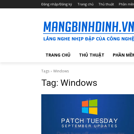
Đăng nhập/Đăng ký
Trang chủ
Thủ thuật
Phần mề
TRANG CHỦ
THỦ THUẬT
PHẦN MỀ
Tags
Windows
Tag:
Windows