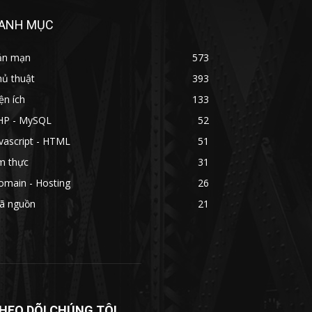
ANH MỤC
ản mạn
573
hủ thuật
393
ện ích
133
HP - MySQL
52
vascript - HTML
51
m thực
31
omain - Hosting
26
ã nguồn
21
HEO DÕI CHÚNG TÔI