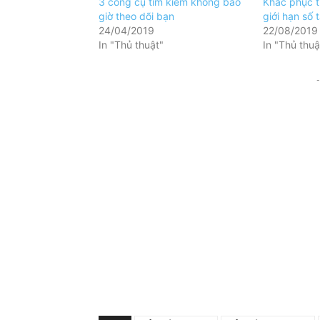
3 công cụ tìm kiếm không bao
Khắc phục t
giờ theo dõi bạn
giới hạn số 
24/04/2019
22/08/2019
In "Thủ thuật"
In "Thủ thuậ
-