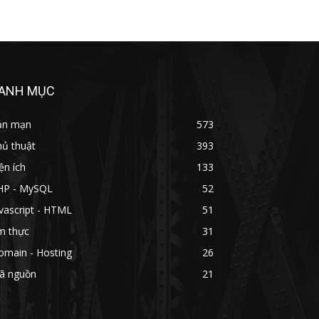
ANH MỤC
ản mạn
573
hủ thuật
393
ện ích
133
HP - MySQL
52
vascript - HTML
51
m thực
31
omain - Hosting
26
ã nguồn
21