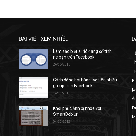
BÀI VIẾT XEM NHIỀU
D
Làm sao biết ai đó đang cố tình
T
né bạn trên Facebook
T
26/05/2016
Ti
P
Cách đăng bài hàng loạt lên nhiều
group trên Facebook
Ja
14/11/2015
Ẩ
D
Khôi phục ảnh bị nhòe vói
SmartDeblur
M
04/03/2013