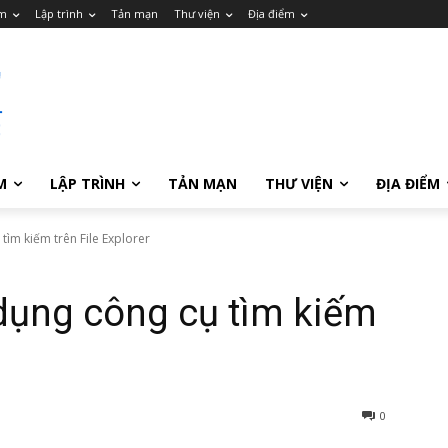
m
Lập trình
Tản mạn
Thư viện
Địa điểm
M
LẬP TRÌNH
TẢN MẠN
THƯ VIỆN
ĐỊA ĐIỂM
tìm kiếm trên File Explorer
dụng công cụ tìm kiếm
0