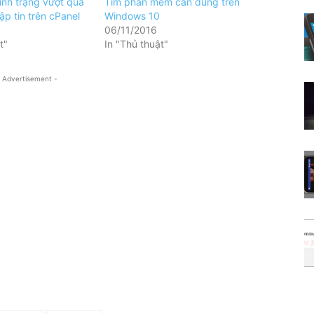
ình trạng vượt quá
Tìm phần mềm cần dùng trên
tập tin trên cPanel
Windows 10
06/11/2016
t"
In "Thủ thuật"
 Advertisement -