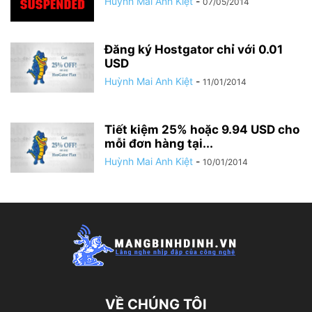
Huỳnh Mai Anh Kiệt
-
07/05/2014
Đăng ký Hostgator chỉ với 0.01
USD
Huỳnh Mai Anh Kiệt
-
11/01/2014
Tiết kiệm 25% hoặc 9.94 USD cho
mỗi đơn hàng tại...
Huỳnh Mai Anh Kiệt
-
10/01/2014
VỀ CHÚNG TÔI