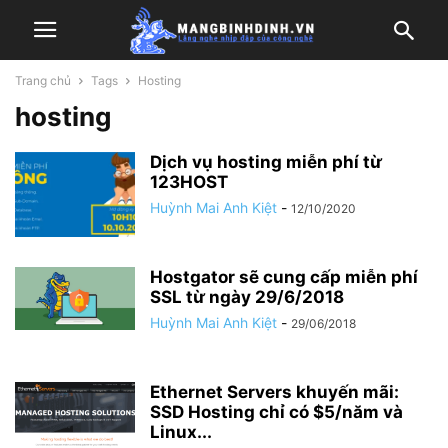
Trang chủ
Tags
Hosting
hosting
Dịch vụ hosting miễn phí từ
123HOST
Huỳnh Mai Anh Kiệt
-
12/10/2020
Hostgator sẽ cung cấp miễn phí
SSL từ ngày 29/6/2018
Huỳnh Mai Anh Kiệt
-
29/06/2018
Ethernet Servers khuyến mãi:
SSD Hosting chỉ có $5/năm và
Linux...