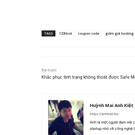
TAGS
123Host
coupon code
giảm giá hosting
Bài trước
Khắc phục tình trạng không thoát được Safe 
Huỳnh Mai Anh Kiệt
https://anhkiet.biz
Anh là một người đam mê cô
startup nhỏ về công nghệ 