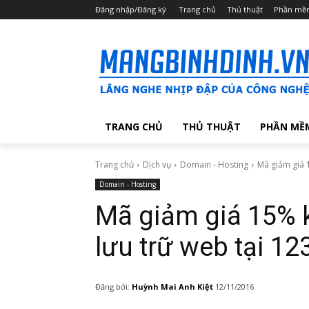
Đăng nhập/Đăng ký
Trang chủ
Thủ thuật
Phần mề
TRANG CHỦ
THỦ THUẬT
PHẦN MỀ
Trang chủ
Dịch vụ
Domain - Hosting
Mã giảm giá 1
Domain - Hosting
Mã giảm giá 15% k
lưu trữ web tại 1
Đăng bởi:
Huỳnh Mai Anh Kiệt
12/11/2016