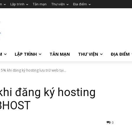
m
Lập trình
Tản mạn
Thư viện
Địa điểm
M
LẬP TRÌNH
TẢN MẠN
THƯ VIỆN
ĐỊA ĐIỂM
5% khi đăng ký hosting lưu trữ web tại...
hi đăng ký hosting
23HOST
0