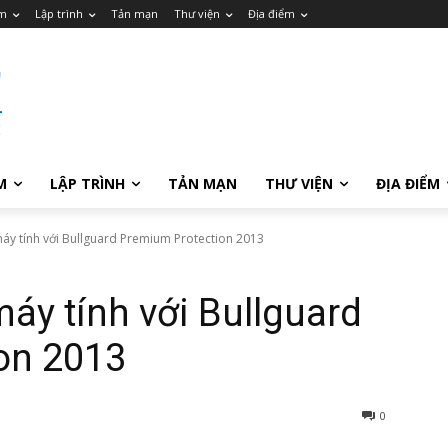
m
Lập trình
Tản mạn
Thư viện
Địa điểm
M
LẬP TRÌNH
TẢN MẠN
THƯ VIỆN
ĐỊA ĐIỂM
áy tính với Bullguard Premium Protection 2013
máy tính với Bullguard
on 2013
0