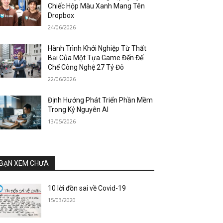
Chiếc Hộp Màu Xanh Mang Tên
Dropbox
24/06/2026
Hành Trình Khởi Nghiệp Từ Thất
Bại Của Một Tựa Game Đến Đế
Chế Công Nghệ 27 Tỷ Đô
22/06/2026
Định Hướng Phát Triển Phần Mềm
Trong Kỷ Nguyên AI
13/05/2026
BẠN XEM CHƯA
10 lời đồn sai về Covid-19
15/03/2020