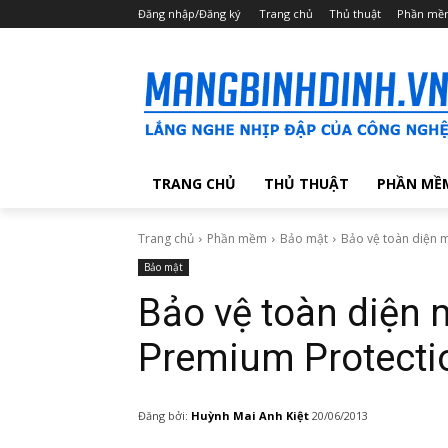
Đăng nhập/Đăng ký
Trang chủ
Thủ thuật
Phần mề
TRANG CHỦ
THỦ THUẬT
PHẦN MỀ
Trang chủ
Phần mềm
Bảo mật
Bảo vệ toàn diện m
Bảo mật
Bảo vệ toàn diện 
Premium Protecti
Đăng bởi:
Huỳnh Mai Anh Kiệt
20/06/2013