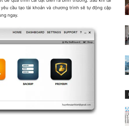
t để quá trình cài đặt diễn ra bình thường. Sau khi tải
 yêu cầu tạo tài khoản và chương trình sẽ tự động cập
ụng ngay.