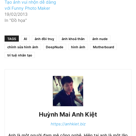
Tạo ảnh vui nhộn dễ dàng
với Funny Photo Maker
19/02/2013
In "Đồ họa"
TAGS
AI
ảnh đồi truỵ
ảnh khoả thân
ảnh nude
chỉnh sửa hình ảnh
DeepNude
hình ảnh
Motherboard
trí tuệ nhân tạo
Huỳnh Mai Anh Kiệt
https://anhkiet.biz
Anh là một người đam mê công nghệ. Hiện tại anh là một lập