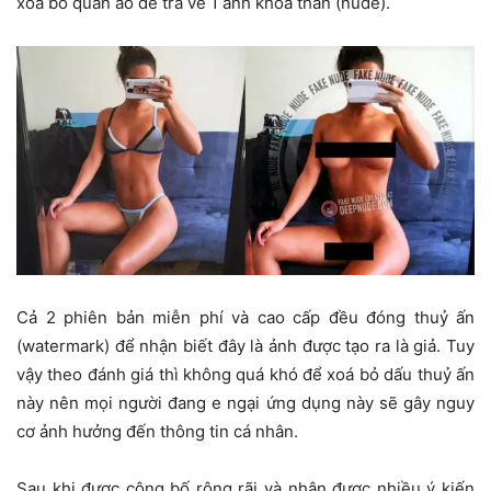
xoá bỏ quần áo để trả về 1 ảnh khoả thân (nude).
Cả 2 phiên bản miễn phí và cao cấp đều đóng thuỷ ấn
(watermark) để nhận biết đây là ảnh được tạo ra là giả. Tuy
vậy theo đánh giá thì không quá khó để xoá bỏ dấu thuỷ ấn
này nên mọi người đang e ngại ứng dụng này sẽ gây nguy
cơ ảnh hưởng đến thông tin cá nhân.
Sau khi được công bố rộng rãi và nhận được nhiều ý kiến