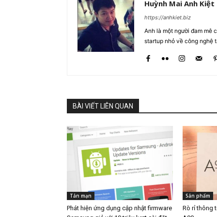
Huỳnh Mai Anh Kiệt
https://anhkiet.biz
Anh là một người đam mê cô
startup nhỏ về công nghệ 
BÀI VIẾT LIÊN QUAN
Tản mạn
Sản phẩm
Phát hiện ứng dụng cập nhật firmware
Rò rỉ thông 