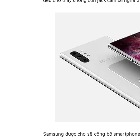
đều cho thấy không còn jack cắm tai nghe 
Samsung được cho sẽ công bố smartphone c