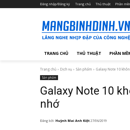
Đăng nhập/Đăng ký
Trang chủ
Thủ thuật
Phần mề
TRANG CHỦ
THỦ THUẬT
PHẦN MỀ
Trang chủ
Dịch vụ
Sản phẩm
Galaxy Note 10 khôn
Sản phẩm
Galaxy Note 10 k
nhớ
Đăng bởi:
Huỳnh Mai Anh Kiệt
27/06/2019