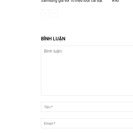
Samsung giả với 10 triệu lượt cài đặt
A90
BÌNH LUẬN
Bình
luận: