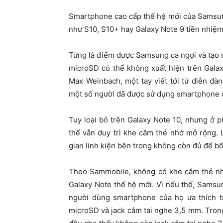
Smartphone cao cấp thế hệ mới của Samsu
như S10, S10+ hay Galaxy Note 9 tiền nhiệm
Từng là điểm được Samsung ca ngợi và tạo r
microSD có thể không xuất hiện trên Galax
Max Weinbach, một tay viết tới từ diễn đà
một số người đã được sử dụng smartphone 
Tuy loại bỏ trên Galaxy Note 10, nhưng ở
thể vẫn duy trì khe cắm thẻ nhớ mở rộng.
gian linh kiện bên trong không còn đủ để bố
Theo Sammobile, không có khe cắm thẻ nhớ
Galaxy Note thế hệ mới. Vì nếu thế, Samsu
người dùng smartphone của họ ưa thích t
microSD và jack cắm tai nghe 3,5 mm. Trong