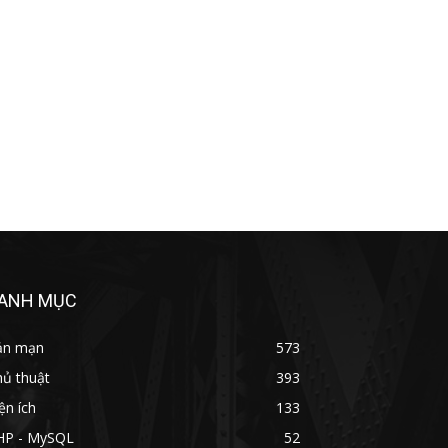
ANH MỤC
ản mạn
573
hủ thuật
393
ện ích
133
HP - MySQL
52