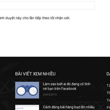
Website:
ình duyệt này cho lần tiếp theo tôi nhận xét.
BÀI VIẾT XEM NHIỀU
D
Làm sao biết ai đó đang cố tình
T
né bạn trên Facebook
T
26/05/2016
Ti
P
Cách đăng bài hàng loạt lên nhiều