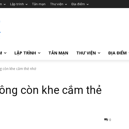
m
Lập trình
Tản mạn
Thư viện
Địa điểm
M
LẬP TRÌNH
TẢN MẠN
THƯ VIỆN
ĐỊA ĐIỂM
g còn khe cắm thẻ nhớ
hông còn khe cắm thẻ
0