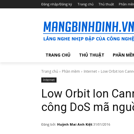
Đăng nhập/Đăng ký
Trang chủ
Thủ thuật
Phần mề
TRANG CHỦ
THỦ THUẬT
PHẦN MỀ
Trang chủ
Phần mềm
Internet
Low Orbit Ion Cann
Internet
Low Orbit Ion Can
công DoS mã ngu
Đăng bởi:
Huỳnh Mai Anh Kiệt
31/01/2016