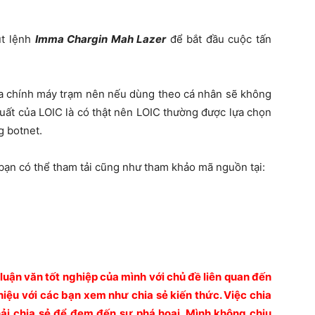
út lệnh
Imma Chargin Mah Lazer
để bắt đầu cuộc tấn
ủa chính máy trạm nên nếu dùng theo cá nhân sẽ không
 suất của LOIC là có thật nên LOIC thường được lựa chọn
g botnet.
 bạn có thể tham tải cũng như tham khảo mã nguồn tại:
 luận văn tốt nghiệp của mình với chủ đề liên quan đến
hiệu với các bạn xem như chia sẻ kiến thức. Việc chia
hải chia sẻ để đem đến sự phá hoại. Mình không chịu