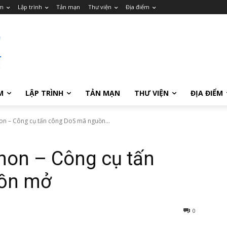
m
Lập trình
Tản mạn
Thư viện
Địa điểm
M
LẬP TRÌNH
TẢN MẠN
THƯ VIỆN
ĐỊA ĐIỂM
on – Công cụ tấn công DoS mã nguồn...
non – Công cụ tấn
ồn mở
0