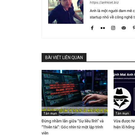
https://anhkiet.biz
Anh là một người đam mê cô
startup nhỏ về công nghệ 
BÀI VIẾT LIÊN QUAN
Tản mạn
Tản mạn
Đừng nhầm lẫn giữa “Sự liều lĩnh” và
Vừa được NC
“Thiên tài”: Góc nhìn từ một lập trình
hiện lỗ hổn
viên