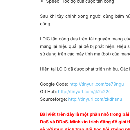
Speed: Tốc độ của cuộc tấn công
Sau khi tùy chỉnh xong người dùng bấm n
công.
LOIC tấn công dựa trên tài nguyên mạng c
mang lại hiệu quả lại dễ bị phát hiện. Hiệu
sử dụng trên các máy tính ma (bot) của mạn
Hiện tại LOIC đã được phát triển nhiều. Các
Google Code:
http://tinyurl.com/ze79ngu
Git Hub:
http://tinyurl.com/jk2c22s
Sourceforge:
http://tinyurl.com/zkdhsnu
Bài viết trên đây là một phần nhỏ trong bài
DoS và DDoS. Mình xin trích đăng để giới t
sẻ với mục đích trao đổi học hỏi không p