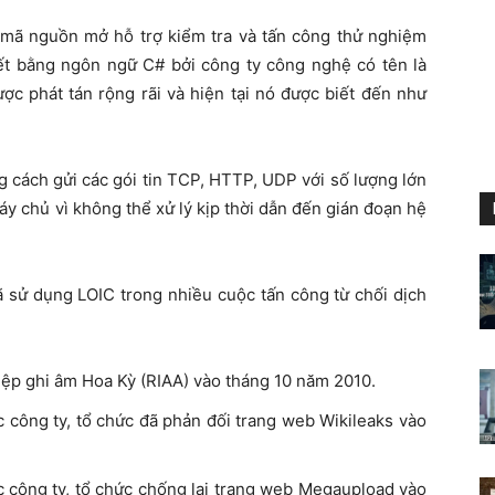
mã nguồn mở hỗ trợ kiểm tra và tấn công thử nghiệm
iết bằng ngôn ngữ C# bởi công ty công nghệ có tên là
ợc phát tán rộng rãi và hiện tại nó được biết đến như
g cách gửi các gói tin TCP, HTTP, UDP với số lượng lớn
áy chủ vì không thể xử lý kịp thời dẫn đến gián đoạn hệ
sử dụng LOIC trong nhiều cuộc tấn công từ chối dịch
ệp ghi âm Hoa Kỳ (RIAA) vào tháng 10 năm 2010.
c công ty, tổ chức đã phản đối trang web Wikileaks vào
c công ty, tổ chức chống lại trang web Megaupload vào