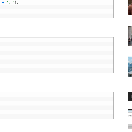
+
": "
)
;