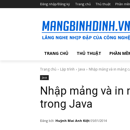
Đăng nhập/Đăng ký
Trang chủ
Thủ thuật
Phần mề
TRANG CHỦ
THỦ THUẬT
PHẦN MỀ
Trang chủ
Lập trình
Java
Nhập mảng và in mảng cá
Java
Nhập mảng và in 
trong Java
Đăng bởi:
Huỳnh Mai Anh Kiệt
05/01/2014