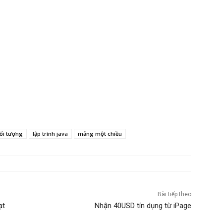
đối tượng
lập trình java
mảng một chiều
Bài tiếp theo
ạt
Nhận 40USD tín dụng từ iPage