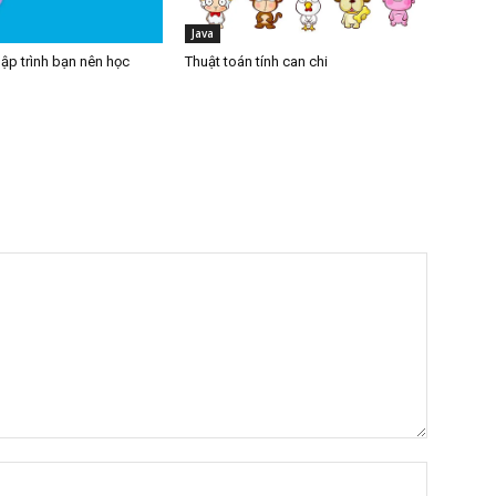
Java
ập trình bạn nên học
Thuật toán tính can chi
Tên:*