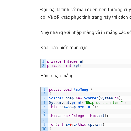
Đại loại là tính rất mau quên nên thường xuy
cô. Và để khắc phục tình trạng này thì cách
Nhẹ nhàng với nhập mảng và in mảng các số
Khai báo biến toàn cục
1
private
Integer
a
[
]
;
2
private
int
spt
;
Hàm nhập mảng
1
public
void
taoMang
(
)
2
{
3
Scanner 
nhap
=
new
Scanner
(
System
.
in
)
;
4
System
.
out
.
print
(
"Nhap so phan tu: "
)
;
5
this
.
spt
=
nhap
.
nextInt
(
)
;
6
7
this
.
a
=
new
Integer
[
this
.
spt
]
;
8
9
for
(
int
i
=
0
;
i
<
this
.
spt
;
i
++
)
10
{