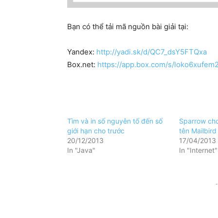
Bạn có thể tải mã nguồn bài giải tại:
Yandex:
http://yadi.sk/d/QC7_dsY5FTQxa
Box.net:
https://app.box.com/s/loko6xufem
Tìm và in số nguyên tố đến số
Sparrow ch
giới hạn cho trước
tên Mailbird
20/12/2013
17/04/2013
In "Java"
In "Internet"
-