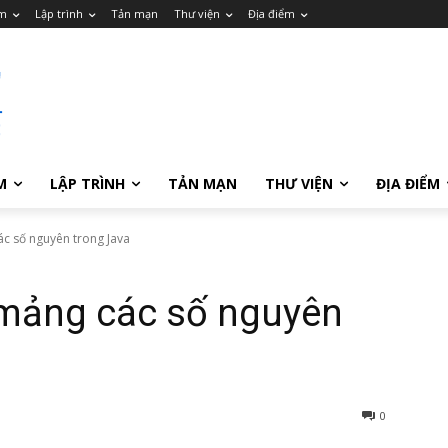
m
Lập trình
Tản mạn
Thư viện
Địa điểm
M
LẬP TRÌNH
TẢN MẠN
THƯ VIỆN
ĐỊA ĐIỂM
c số nguyên trong Java
mảng các số nguyên
0