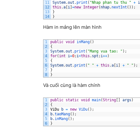
11
System
.
out
.
print
(
"Nhap phan tu thu "
+
i
12
this
.
a
[
i
]
=
new
Integer
(
nhap
.
nextInt
(
)
)
;
13
}
14
}
Hàm in mảng lên màn hình
1
public
void
inMang
(
)
2
{
3
System
.
out
.
print
(
"Mang vua tao: "
)
;
4
for
(
int
i
=
0
;
i
<
this
.
spt
;
i
++
)
5
{
6
System
.
out
.
print
(
" "
+
this
.
a
[
i
]
+
" "
)
;
7
}
8
}
Và cuối cùng là hàm chính
1
public
static
void
main
(
String
[
]
args
)
2
{
3
ViDu
b
=
new
ViDu
(
)
;
4
b
.
taoMang
(
)
;
5
b
.
inMang
(
)
;
6
}