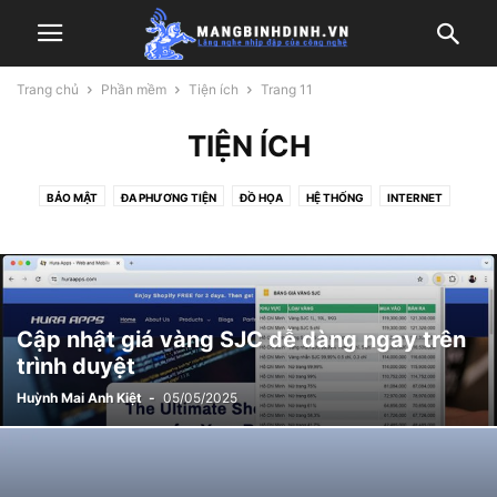
Trang chủ
Phần mềm
Tiện ích
Trang 11
TIỆN ÍCH
BẢO MẬT
ĐA PHƯƠNG TIỆN
ĐỒ HỌA
HỆ THỐNG
INTERNET
TIỆN ÍCH
TRÌNH DUYỆT
Cập nhật giá vàng SJC dễ dàng ngay trên
trình duyệt
Huỳnh Mai Anh Kiệt
-
05/05/2025