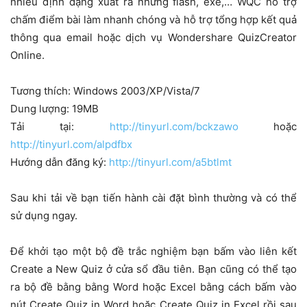
nhiều định dạng xuất ra nhưng flash, exe,… WQC hỗ trợ
chấm điểm bài làm nhanh chóng và hỗ trợ tổng hợp kết quả
thông qua email hoặc dịch vụ Wondershare QuizCreator
Online.
Tương thích: Windows 2003/XP/Vista/7
Dung lượng: 19MB
Tải tại:
http://tinyurl.com/bckzawo
hoặc
http://tinyurl.com/alpdfbx
Hướng dẫn đăng ký:
http://tinyurl.com/a5btlmt
Sau khi tải về bạn tiến hành cài đặt bình thường và có thể
sử dụng ngay.
Để khởi tạo một bộ đề trắc nghiệm bạn bấm vào liên kết
Create a New Quiz ở cửa sổ đầu tiên. Bạn cũng có thể tạo
ra bộ đề bằng bằng Word hoặc Excel bằng cách bấm vào
nút Create Quiz in Word hoặc Create Quiz in Excel rồi sau