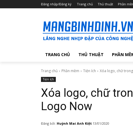
Đăng nhập/Đăng ký
Trang chủ
Thủ thuật
Phần mề
TRANG CHỦ
THỦ THUẬT
PHẦN MỀ
Trang chủ
Phần mềm
Tiện ích
Xóa logo, chữ tron
Tiện ích
Xóa logo, chữ tro
Logo Now
Đăng bởi:
Huỳnh Mai Anh Kiệt
13/01/2020