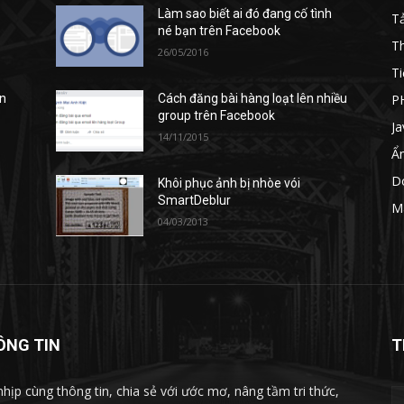
Làm sao biết ai đó đang cố tình
T
né bạn trên Facebook
T
26/05/2016
Ti
P
n
Cách đăng bài hàng loạt lên nhiều
group trên Facebook
Ja
14/11/2015
Ẩ
D
Khôi phục ảnh bị nhòe vói
SmartDeblur
M
04/03/2013
ÔNG TIN
T
nhịp cùng thông tin, chia sẻ với ước mơ, nâng tầm tri thức,