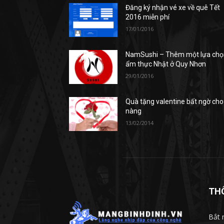
Đăng ký nhận vé xe về quê Tết
2016 miễn phí
17/01/2016
NamSushi – Thêm một lựa chọ
ẩm thực Nhật ở Quy Nhơn
29/01/2016
Quà tặng valentine bất ngờ cho
nàng
13/02/2014
TH
Bắt 