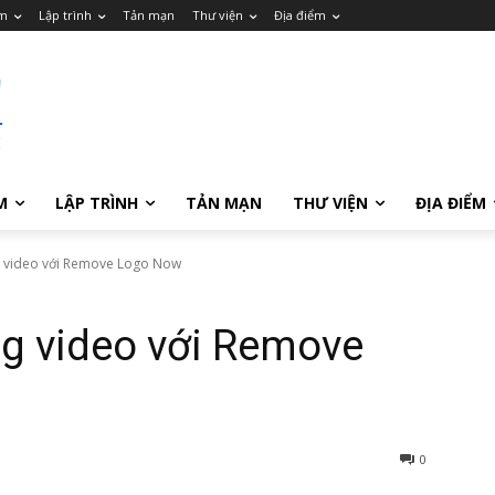
m
Lập trình
Tản mạn
Thư viện
Địa điểm
M
LẬP TRÌNH
TẢN MẠN
THƯ VIỆN
ĐỊA ĐIỂM
g video với Remove Logo Now
ng video với Remove
0