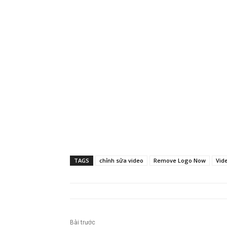
TAGS
chỉnh sửa video
Remove Logo Now
Vid
Bài trước