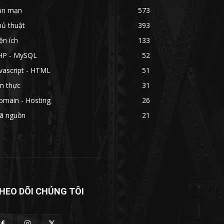
ản mạn
573
hủ thuật
393
ện ích
133
HP - MySQL
52
vascript - HTML
51
m thực
31
omain - Hosting
26
ã nguồn
21
HEO DÕI CHÚNG TÔI