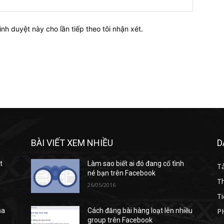
ình duyệt này cho lần tiếp theo tôi nhận xét.
BÀI VIẾT XEM NHIỀU
D
t
Làm sao biết ai đó đang cố tình
T
né bạn trên Facebook
T
26/05/2016
Ti
P
ủa
Cách đăng bài hàng loạt lên nhiều
group trên Facebook