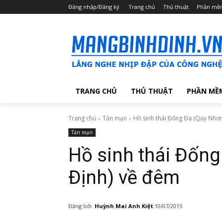
Đăng nhập/Đăng ký
Trang chủ
Thủ thuật
Phần mề
TRANG CHỦ
THỦ THUẬT
PHẦN MỀ
Trang chủ
Tản mạn
Hồ sinh thái Đống Đa (Quy Nhơn
Tản mạn
Hồ sinh thái Đống
Định) về đêm
Đăng bởi:
Huỳnh Mai Anh Kiệt
10/07/2015