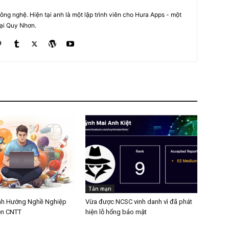
ng nghệ. Hiện tại anh là một lập trình viên cho Hura Apps - một
tại Quy Nhơn.
Tản mạn
nh Hướng Nghề Nghiệp
Vừa được NCSC vinh danh vì đã phát
ên CNTT
hiện lỗ hổng bảo mật