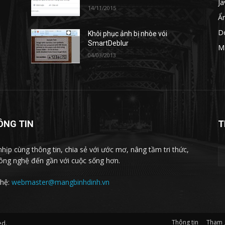
Ja
14/11/2015
Ẩ
D
n
Khôi phục ảnh bị nhòe vói
SmartDeblur
M
04/03/2013
ÔNG TIN
T
nhịp cùng thông tin, chia sẻ với ước mơ, nâng tầm tri thức,
ông nghệ đến gần với cuộc sống hơn.
 hệ:
webmaster@mangbinhdinh.vn
Thông tin
Tham 
ed.