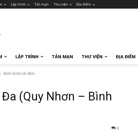
m
Lập trình
Tản mạn
Thư viện
Địa điểm
M
LẬP TRÌNH
TẢN MẠN
THƯ VIỆN
ĐỊA ĐIỂM
 - Bình Định) về đêm
 Đa (Quy Nhơn – Bình
0