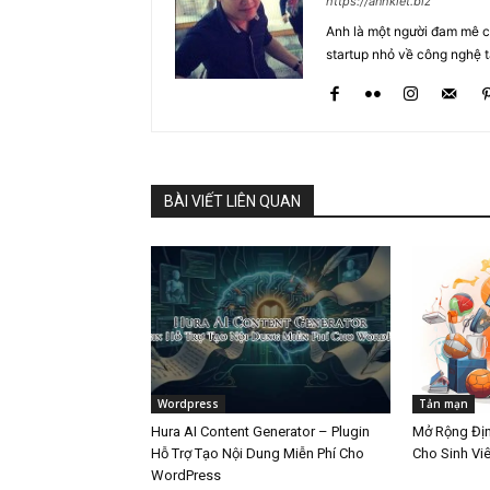
https://anhkiet.biz
Anh là một người đam mê cô
startup nhỏ về công nghệ 
BÀI VIẾT LIÊN QUAN
Wordpress
Tản mạn
Hura AI Content Generator – Plugin
Mở Rộng Đị
Hỗ Trợ Tạo Nội Dung Miễn Phí Cho
Cho Sinh Vi
WordPress