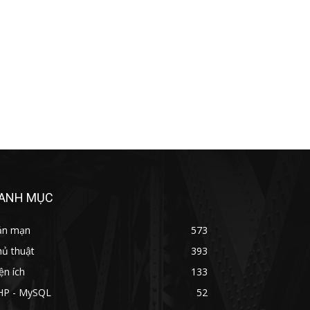
ANH MỤC
ản mạn
573
hủ thuật
393
ện ích
133
HP - MySQL
52