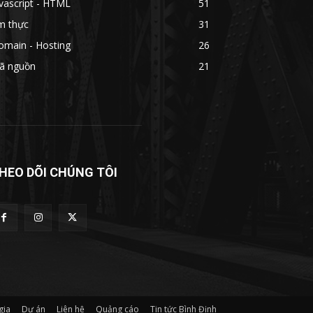
vascript - HTML
51
m thực
31
omain - Hosting
26
ã nguồn
21
HEO DÕI CHÚNG TÔI
gia
Dự án
Liên hệ
Quảng cáo
Tin tức Bình Định