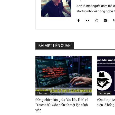
Anh là một người đam mê cô
startup nhỏ về công nghệ 
BÀI VIẾT LIÊN QUAN
Tản mạn
Tản mạn
Đừng nhầm lẫn giữa “Sự liều lĩnh” và
Vừa được NC
“Thiên tài”: Góc nhìn từ một lập trình
hiện lỗ hổn
viên