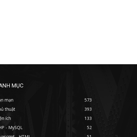
ANH MỤC
ản mạn
573
hủ thuật
393
ện ích
133
HP - MySQL
52
vascript - HTML
51