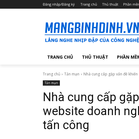
Đăng nhập/Đăng ký
Trang chủ
Thủ thuật
Phần mề
TRANG CHỦ
THỦ THUẬT
PHẦN MỀ
Trang chủ
Tản mạn
Nhà cung cấp gặp vấn đề khiến 
Tản mạn
Nhà cung cấp gặp
website doanh ngh
tấn công