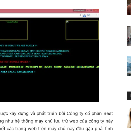
được xây dựng và phát triển bởi Công ty cổ phần Best
ờng như hệ thống máy chủ lưu trữ web của công ty này
hết các trang web trên máy chủ này đều gặp phải tình