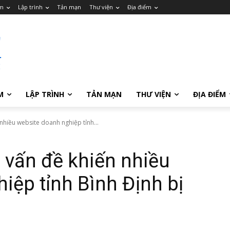
m
Lập trình
Tản mạn
Thư viện
Địa điểm
M
LẬP TRÌNH
TẢN MẠN
THƯ VIỆN
ĐỊA ĐIỂM
nhiều website doanh nghiệp tỉnh...
 vấn đề khiến nhiều
iệp tỉnh Bình Định bị