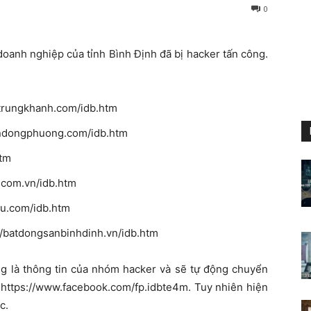
0
doanh nghiệp của tỉnh Bình Định đã bị hacker tấn công.
ntrungkhanh.com/idb.htm
andongphuong.com/idb.htm
htm
.com.vn/idb.htm
eu.com/idb.htm
//batdongsanbinhdinh.vn/idb.htm
ung là thông tin của nhóm hacker và sẽ tự động chuyển
à https://www.facebook.com/fp.idbte4m. Tuy nhiên hiện
c.