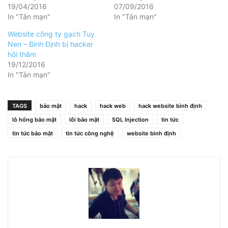
19/04/2016
07/09/2016
In "Tản mạn"
In "Tản mạn"
Website công ty gạch Tuy
Nen – Bình Định bị hacker
hỏi thăm
19/12/2016
In "Tản mạn"
TAGS
bảo mật
hack
hack web
hack website bình định
lỗ hổng bảo mật
lỗi bảo mật
SQL Injection
tin tức
tin tức bảo mật
tin tức công nghệ
website bình định