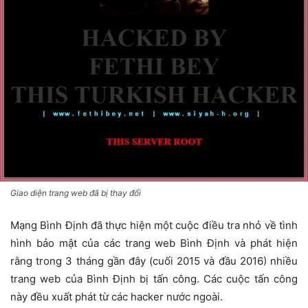
Giao diện trang web đã bị thay đổi
Mạng Bình Định đã thực hiện một cuộc điều tra nhỏ về tình
hình bảo mật của các trang web Bình Định và phát hiện
rằng trong 3 tháng gần đây (cuối 2015 và đầu 2016) nhiều
trang web của Bình Định bị tấn công. Các cuộc tấn công
này đều xuất phát từ các hacker nước ngoài.