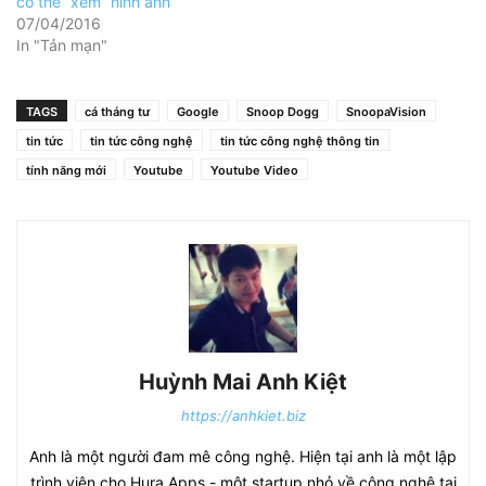
có thể “xem” hình ảnh
07/04/2016
In "Tản mạn"
TAGS
cá tháng tư
Google
Snoop Dogg
SnoopaVision
tin tức
tin tức công nghệ
tin tức công nghệ thông tin
tính năng mới
Youtube
Youtube Video
Huỳnh Mai Anh Kiệt
https://anhkiet.biz
Anh là một người đam mê công nghệ. Hiện tại anh là một lập
trình viên cho Hura Apps - một startup nhỏ về công nghệ tại