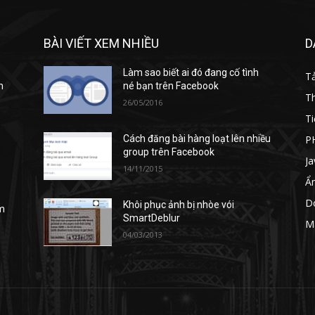
BÀI VIẾT XEM NHIỀU
D
Làm sao biết ai đó đang cố tình
T
h
né bạn trên Facebook
T
26/05/2016
Ti
P
Cách đăng bài hàng loạt lên nhiều
group trên Facebook
Ja
14/11/2015
Ẩ
D
Khôi phục ảnh bị nhòe vói
m
SmartDeblur
M
04/03/2013