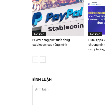
Tản mạn
Tản mạn
PayPal đang phát triển đồng
Hura Apps l
stablecoin của riêng mình
chương trìn
các ý tưởng,
BÌNH LUẬN