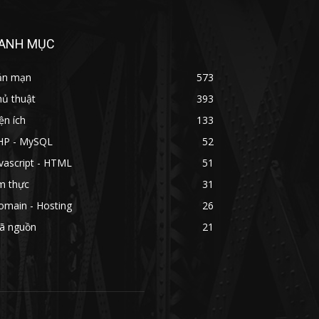
ANH MỤC
ản mạn
573
hủ thuật
393
ện ích
133
HP - MySQL
52
vascript - HTML
51
m thực
31
omain - Hosting
26
ã nguồn
21