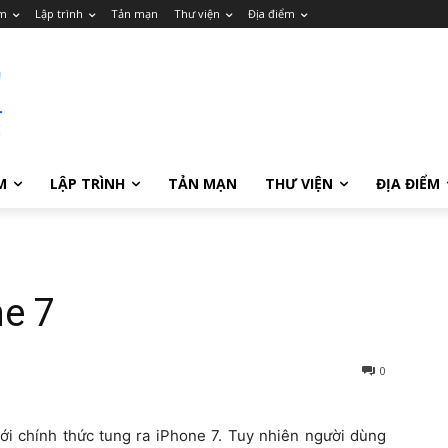
m
Lập trình
Tản mạn
Thư viện
Địa điểm
M
LẬP TRÌNH
TẢN MẠN
THƯ VIỆN
ĐỊA ĐIỂM
ne 7
0
ới chính thức tung ra iPhone 7. Tuy nhiên người dùng