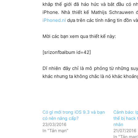
khắp thế giới đã háo hức và bắt đầu có n
iPhone. Nhà thiết kế Mathijs Schrauwen đ
iPhoned.nl
dựa trên các tính năng tin đồn v
Mời các bạn xem qua thiết kế này:
[srizonfbalbum id=42]
Dĩ nhiên đây chỉ là mô phỏng từ những su
khác nhưng ta không chắc là nó khác khoản
Có gì mới trong iOS 9.3 và bạn
Cảnh báo: I
có nên nâng cấp?
thể bị hack 
23/03/2016
nhắn
In "Tản mạn"
21/07/2016
In "Tản mạn