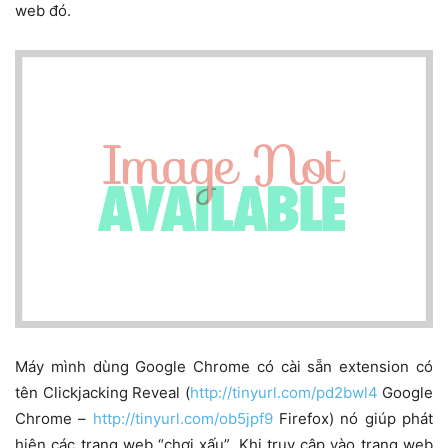
web đó.
Máy mình dùng Google Chrome có cài sẵn extension có
tên Clickjacking Reveal (
http://tinyurl.com/pd2bwl4
Google
Chrome –
http://tinyurl.com/ob5jpf9
Firefox) nó giúp phát
hiện các trang web “chơi xấu”. Khi truy cập vào trang web