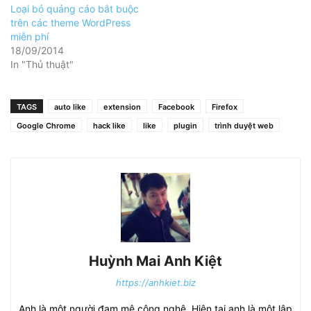
Loại bỏ quảng cáo bắt buộc
trên các theme WordPress
miễn phí
18/09/2014
In "Thủ thuật"
TAGS
auto like
extension
Facebook
Firefox
Google Chrome
hack like
like
plugin
trình duyệt web
Huỳnh Mai Anh Kiệt
https://anhkiet.biz
Anh là một người đam mê công nghệ. Hiện tại anh là một lập